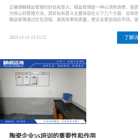
正确理解精益管理的好处和意义，精益管理是一种以消除浪费、提
为核心的管理方法，其好处和意义主要体现在以下几个方面：总体
精益管理通过优化流程、提高效率和质量，使企业更加适应市场，
了解
2023-12-21 13:53:22
陶瓷企业5S培训的重要性和作用