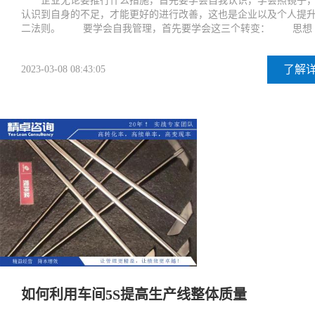
企业无论要推行什么措施，首先要学会自我认识，学会照镜子
认识到自身的不足，才能更好的进行改善，这也是企业以及个人提
二法则。 要学会自我管理，首先要学会这三个转变： 思想
了解
2023-03-08 08:43:05
如何利用车间5S提高生产线整体质量