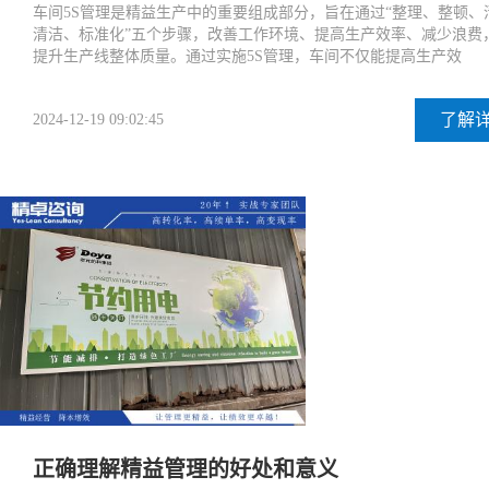
车间5S管理是精益生产中的重要组成部分，旨在通过“整理、整顿、
清洁、标准化”五个步骤，改善工作环境、提高生产效率、减少浪费
提升生产线整体质量。通过实施5S管理，车间不仅能提高生产效
了解
2024-12-19 09:02:45
正确理解精益管理的好处和意义