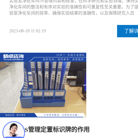
实验室净化车间5S管理内容和标准，在科学研究和实验领域，保持
净化车间的整洁和有序对实验的准确性和可重复性至关重要。为了
验室净化车间的效率、确保实验结果的准确性，以及保障研究人员
了解
2023-08-18 11:02:19
车间5S管理定置标识牌的作用