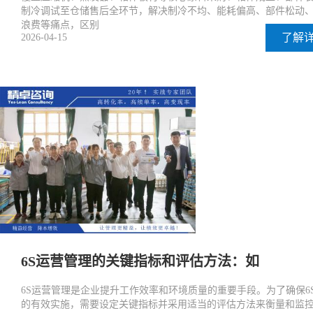
制冷调试至仓储售后全环节，解决制冷不均、能耗偏高、部件松动
浪费等痛点，区别
了解
2026-04-15
6S运营管理的关键指标和评估方法：如
6S运营管理是企业提升工作效率和环境质量的重要手段。为了确保6
的有效实施，需要设定关键指标并采用适当的评估方法来衡量和监