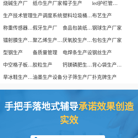
烧碱生产厂
纸巾生产厂家
帽子生产
led护栏管生产厂家
生产技术管理
生产调度系统
塑料垃圾桶生产
布艺生产
称重传感器生产厂家
假牙生产厂
食品包装纸生产厂家
钢球生产厂家
镭射膜生产厂家
聚乙烯生产厂家
厌氧胶生产厂家
包包生产厂家
型钢生产
备质量管理
电焊条生产设
钢丝生产
中空格子板生产线
胶粒生产
钙镁磷肥生产厂家
背心袋生产厂家
旱冰鞋生产厂家
油墨生产设备
分子筛生产厂
扑克牌生产
手把手落地式辅导
承诺效果创造
实效