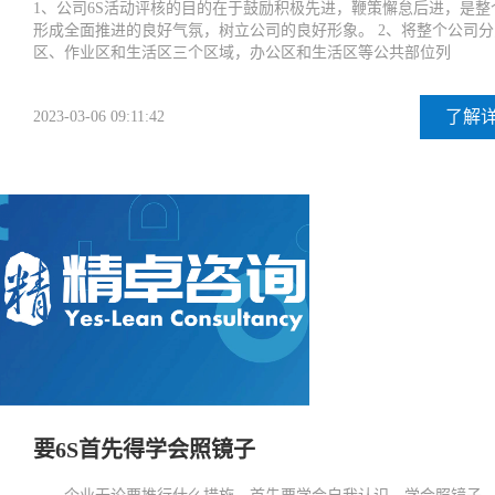
1、公司6S活动评核的目的在于鼓励积极先进，鞭策懈怠后进，是整
形成全面推进的良好气氛，树立公司的良好形象。 2、将整个公司
区、作业区和生活区三个区域，办公区和生活区等公共部位列
了解
2023-03-06 09:11:42
要6S首先得学会照镜子