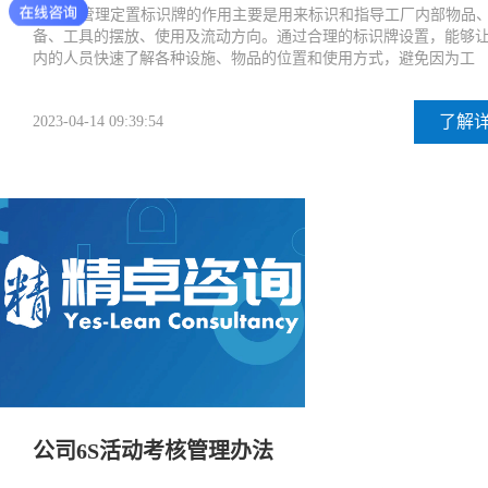
车间5S管理定置标识牌的作用主要是用来标识和指导工厂内部物品
备、工具的摆放、使用及流动方向。通过合理的标识牌设置，能够
内的人员快速了解各种设施、物品的位置和使用方式，避免因为工
了解
2023-04-14 09:39:54
公司6S活动考核管理办法