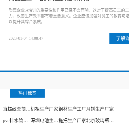
陶瓷企业5s培训的重要性和作用已经不言而喻，这对于提高员工的
力、改善生产效率都有着重要意义。企业应该加强对员工的教育与
以提升其综合素质。
了解
2023-01-04 14:08:47
热门标签
直螺纹套筒生产厂家
机柜生产厂家
钢材生产工厂
月饼生产厂家
pvc排水管生产厂家
深圳电池生产厂家
拖把生产厂家
北京玻璃瓶生产厂家