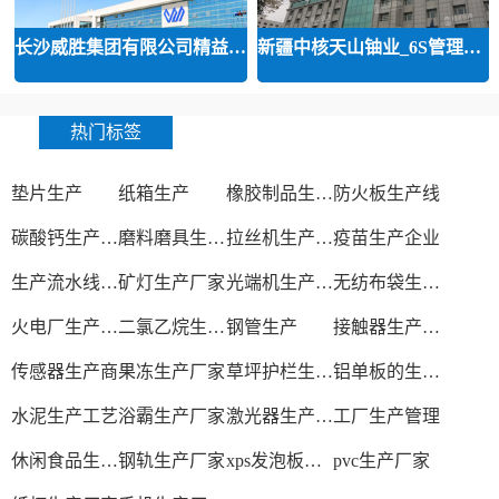
长沙威胜集团有限公司精益运营
新疆中核天山铀业_6S管理和精益管
热门标签
垫片生产
纸箱生产
橡胶制品生产厂
防火板生产线
碳酸钙生产设备
磨料磨具生产厂家
拉丝机生产厂家
疫苗生产企业
生产流水线设备
矿灯生产厂家
光端机生产厂家
无纺布袋生产厂家
火电厂生产过程
二氯乙烷生产厂家
钢管生产
接触器生产厂家
传感器生产商
果冻生产厂家
草坪护栏生产厂家
铝单板的生产厂家
水泥生产工艺
浴霸生产厂家
激光器生产厂家
工厂生产管理
休闲食品生产线
钢轨生产厂家
xps发泡板材生产线
pvc生产厂家