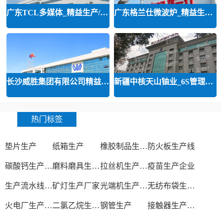
广东TCL多媒体_精益生产/精益品质/
广东格兰仕微波炉_精益生产等咨询
长沙威胜集团有限公司精益运营
新疆中核天山铀业_6S管理和精益管
热门标签
垫片生产
纸箱生产
橡胶制品生产厂
防火板生产线
碳酸钙生产设备
磨料磨具生产厂家
拉丝机生产厂家
疫苗生产企业
生产流水线设备
矿灯生产厂家
光端机生产厂家
无纺布袋生产厂家
火电厂生产过程
二氯乙烷生产厂家
钢管生产
接触器生产厂家