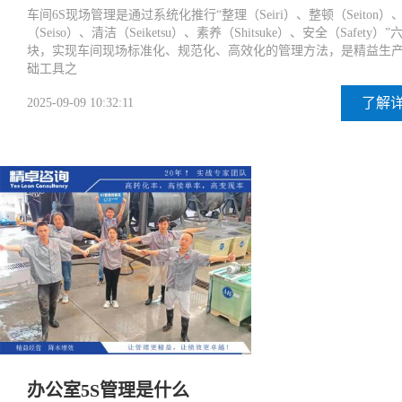
车间6S现场管理是通过系统化推行“整理（Seiri）、整顿（Seiton）
（Seiso）、清洁（Seiketsu）、素养（Shitsuke）、安全（Safety）
块，实现车间现场标准化、规范化、高效化的管理方法，是精益生
础工具之
了解
2025-09-09 10:32:11
办公室5S管理是什么