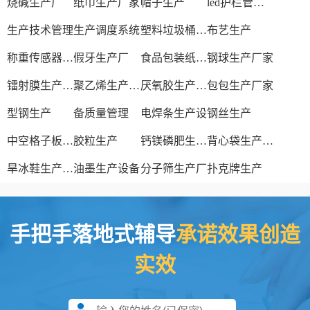
烧碱生产厂
纸巾生产厂家
帽子生产
led护栏管生产厂家
生产技术管理
生产调度系统
塑料垃圾桶生产
布艺生产
称重传感器生产厂家
假牙生产厂
食品包装纸生产厂家
钢球生产厂家
镭射膜生产厂家
聚乙烯生产厂家
厌氧胶生产厂家
包包生产厂家
型钢生产
备质量管理
电焊条生产设
钢丝生产
中空格子板生产线
胶粒生产
钙镁磷肥生产厂家
背心袋生产厂家
旱冰鞋生产厂家
油墨生产设备
分子筛生产厂
扑克牌生产
手把手落地式辅导
承诺效果创造
实效