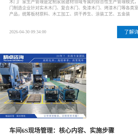
木门厂家生产管理是定制家居建材领域专属的综合性生产管理模式
门制造企业针对实木木门、复合木门、免漆木门、烤漆木门等各类
产品，统筹板材原料、木工加工、烘干养生、涂装工艺、五金装
了解
2026-04-30 09:34:00
车间6S现场管理：核心内容、实施步骤