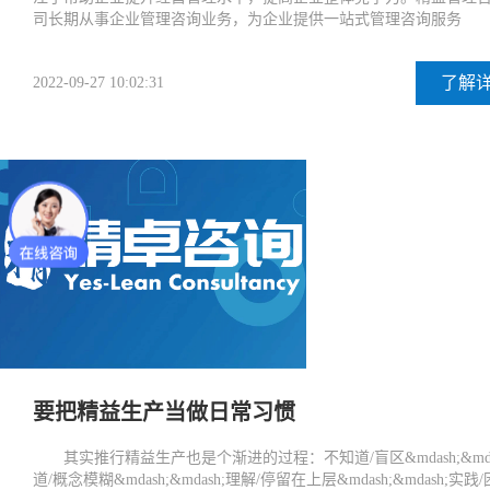
司长期从事企业管理咨询业务，为企业提供一站式管理咨询服务
了解
2022-09-27 10:02:31
要把精益生产当做日常习惯
其实推行精益生产也是个渐进的过程：不知道/盲区&mdash;&mda
道/概念模糊&mdash;&mdash;理解/停留在上层&mdash;&mdash;实践