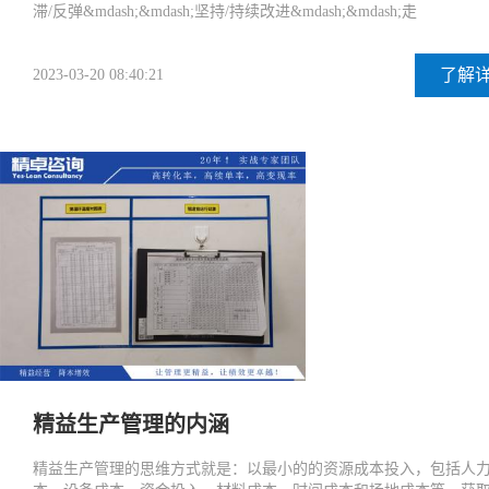
滞/反弹&mdash;&mdash;坚持/持续改进&mdash;&mdash;走
了解
2023-03-20 08:40:21
精益生产管理的内涵
精益生产管理的思维方式就是：以最小的的资源成本投入，包括人