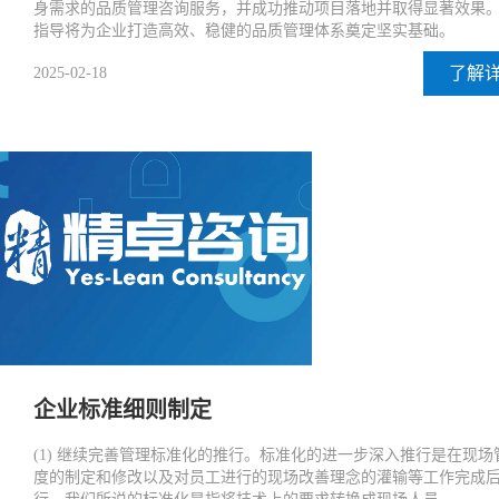
身需求的品质管理咨询服务，并成功推动项目落地并取得显著效果
指导将为企业打造高效、稳健的品质管理体系奠定坚实基础。
了解
2025-02-18
企业标准细则制定
(1) 继续完善管理标准化的推行。标准化的进一步深入推行是在现场
度的制定和修改以及对员工进行的现场改善理念的灌输等工作完成