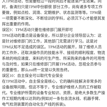
入TPM活动，也需要经过一段时间后才能逐渐产生效果。同
时，备清扫只是TPM中份额很 部分工作，尚有诸多专项工作
要做，例如点检、润滑、定期维护、状态监测等等。TPM是
一项需要不断深化、不断培训的学科，必须沉下心才能使其发
挥出重要的作用。
误区9：TPM活动只要在维修部门展开即可
TPM活动的重点是设备保全，所以部分企业领导层认为：这
是针对维修部门的工作，其他部门无需进行学习。这是对
TPM认知不足造成的误区。TPM活动的展开，除了维修人员
的工作外，还取决操作员的技能水平、接班的顺利程度、物流
系统的响应速度、来料的可生产性、所采购来的备件的可用性
与及时性，如果只在维修部门开展TPM活动，忽视全员参与
的重要性，那么zui终一定是以失败告终。
误区10：自主保全可以取代专业保全
在TPM活动中，自主保全是核心，它的确科技解决非常多的
设备故障问题，但这不等于，专业维护维修人员的工作被取
代。专业维护所需的设备专业知识、资质，是绝大多数生产操
作工短期内难以达到的(例如对一条包含流水线、机器手臂、
电气检测装置的自动化生产线的拆装)。