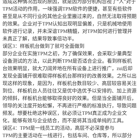
造成这种情况出现的原因，就是因为部分机构忽视了“人”对于
TPM活动的作用，一味强调TPM软件的便捷，甚至有些软件
甚至是从不同行业的其他企业里搬过来的，自然无法取得预期
的效果。企业对于TPM认知出现明显偏差，只是机械地使用
软件进行记录，并未深谙TPM精髓，对TPM如何进行管理并
未真正了解，结果导致事倍功半。
误区3：样板机台做到了就可全面做到
部分企业在实施TPM之初，为了确保效果，会采取少量典型
设备测试的方法，以此判断TPM是否适合企业。看到样板机
台效果明显，就大刀阔斧地在所有设备上进行推广，zui后却
发现全面铺开很难取得样板机台那样好的改善效果。之所以出
现这样的现象，是因为，样板机台数目较少、高层较容易关注
到位、样板机台人员往往又是优中选优予以安排的、加上资源
的倾斜，样板机台能够取得良好的效果。但是当全面铺开后，
领导的关注度开始松懈，不再进行严格的标准执行，导致问题
频发。想要杜绝这种误区，就必须让TPM真正成为企业文
化，能够有效与企业结合，而不是将其当成单纯的工具。
误区4：TPM是一线员工的活动，高层不必深度参与
TPM的主要活动在一线进行，包括车间、仓库等，所以部分