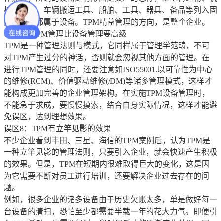
械、装置、车辆搬运工具、船舶、工具、器具、备品等列入固
定资产者都属于设备。TPM精益管理的方向，是整个企业。
误区7：TPM管理比设备管理要高级
TPM是一种管理法则与模式，它同样属于管理学范畴，不可
对TPM产生过分的神话，否则就会忽视其他方面的管理。在
进行TPM管理的同时，还要注意如ISO55001.以可靠性为中心
的维修(RCM)、价值驱动维修(/DM)等诸多管理模式，这样才
能构成更加完善的企业管理架构。在实施TPM设备管理时，
不能急于求成，要慢慢摸索，结合自身实际情况，这样才能避
免误区，达到理想效果。
误区8：TPM有立竿见影的效果
不少企业看到丰田、三星、海信的TPM案例后，认为TPM是
一种立竿见影的管理法则，只要引入企业，就会快速产生积极
的效果。但是，TPM在短期内很难取得巨大的变化，这是因
为它需要不断对员工进行培训，还要解决企业过去存在的问
题。
例如，很多企业的诸多设备由于历史欠账太多，单是做好每一
台设备的清扫，恐怕至少都需要半载一年的花大力气。即便引