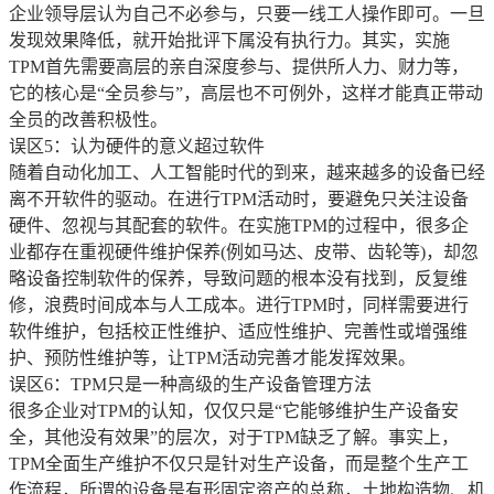
企业领导层认为自己不必参与，只要一线工人操作即可。一旦
发现效果降低，就开始批评下属没有执行力。其实，实施
TPM首先需要高层的亲自深度参与、提供所人力、财力等，
它的核心是“全员参与”，高层也不可例外，这样才能真正带动
全员的改善积极性。
误区5：认为硬件的意义超过软件
随着自动化加工、人工智能时代的到来，越来越多的设备已经
离不开软件的驱动。在进行TPM活动时，要避免只关注设备
硬件、忽视与其配套的软件。在实施TPM的过程中，很多企
业都存在重视硬件维护保养(例如马达、皮带、齿轮等)，却忽
略设备控制软件的保养，导致问题的根本没有找到，反复维
修，浪费时间成本与人工成本。进行TPM时，同样需要进行
软件维护，包括校正性维护、适应性维护、完善性或增强维
护、预防性维护等，让TPM活动完善才能发挥效果。
误区6：TPM只是一种高级的生产设备管理方法
很多企业对TPM的认知，仅仅只是“它能够维护生产设备安
全，其他没有效果”的层次，对于TPM缺乏了解。事实上，
TPM全面生产维护不仅只是针对生产设备，而是整个生产工
作流程，所谓的设备是有形固定资产的总称，土地构造物、机