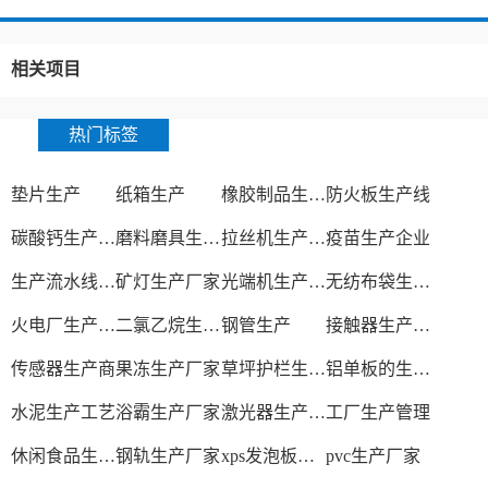
相关项目
热门标签
垫片生产
纸箱生产
橡胶制品生产厂
防火板生产线
碳酸钙生产设备
磨料磨具生产厂家
拉丝机生产厂家
疫苗生产企业
生产流水线设备
矿灯生产厂家
光端机生产厂家
无纺布袋生产厂家
火电厂生产过程
二氯乙烷生产厂家
钢管生产
接触器生产厂家
传感器生产商
果冻生产厂家
草坪护栏生产厂家
铝单板的生产厂家
水泥生产工艺
浴霸生产厂家
激光器生产厂家
工厂生产管理
休闲食品生产线
钢轨生产厂家
xps发泡板材生产线
pvc生产厂家