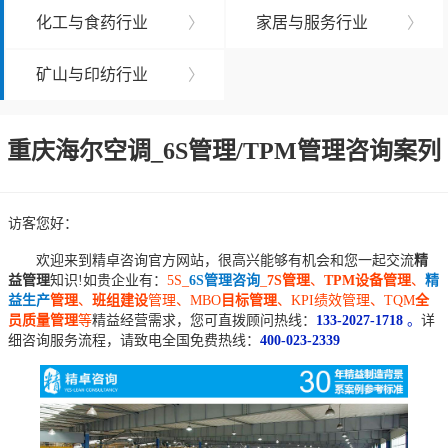
化工与食药行业
〉
家居与服务行业
〉
矿山与印纺行业
〉
重庆海尔空调_6S管理/TPM管理咨询案列
访客您好：
欢迎来到精卓咨询官方网站，很高兴能够有机会和您一起交流
精
益管理
知识!如贵企业有：
5S_
6S管理咨询
_
7S管理
、
TPM设备管理
、
精
益生产
管理
、
班组建设
管理、MBO
目标管理
、KPI绩效管理、TQM
全
员质量管理
等
精益经营需求，您可直拨顾问热线：
133-2027-1718
。
详
细咨询服务流程，请致电全国免费热线：
400-023-2339