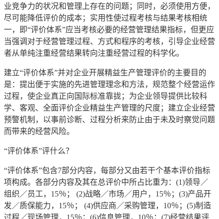
业竞争力的状况和管理上存在的问题；同时，必须使用方便，
尽可能降低评价的成本；实用性使过程考核与结果考核相统
一，即“评价体系”应当考核必要的经营管理结果指标，但更应
当强调对于经营管理过程、方式和程序的考核，引导企业经营
者从单纯注重经营结果转向注重经营过程的科学化。
建立“评价体系”并对企业开展精益生产管理评价的主要目的
是：提出便于实施的先进管理理念和方法，规范整个经营运作
过程，使企业真正向国际标准靠拢；为企业领导提供比较科
学、客观、全面评价企业精益生产管理的尺度；建立企业经营
预警机制，以事前诊断、过程分析来防止由于未及时察觉问题
而带来的经营风险。
“评价体系”评什么？
“评价体系”包含7部分内容，每部分又由若干个基本评价指标
项构成。各部分内容及其在总评价中所占比重为：(1)领导／
组织／员工，15％； (2)战略／市场／用户，15％；(3)产品开
发／质保能力，15％； (4)供应商／采购管理，10％；(5)制造
过程／现场管理，15％；(6)信息管理，10％；(7)经营结果评