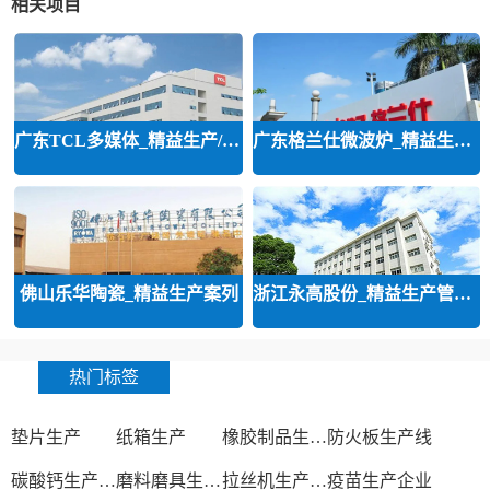
相关项目
广东TCL多媒体_精益生产/精益品质/
广东格兰仕微波炉_精益生产等咨询
佛山乐华陶瓷_精益生产案列
浙江永高股份_精益生产管理咨询案
热门标签
垫片生产
纸箱生产
橡胶制品生产厂
防火板生产线
碳酸钙生产设备
磨料磨具生产厂家
拉丝机生产厂家
疫苗生产企业