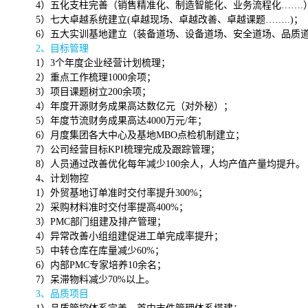
4）五化支柱完善（销售精准化、制造智能化、业务流程化…….
5）七大卓越系统建立(卓越现场、卓越改善、卓越课题……..)；
6）五大实训基地建立（装备道场、设备道场、安全道场、品质
2、目标管理
1）3个年度企业经营计划梳理；
2）重点工作梳理1000余项；
3）项目课题树立200余项；
4）年度开源财务成果高达数亿元（对外秘）；
5）年度节流财务成果高达4000万元/年；
6）月度集团各大中心及基地MBO点检机制建立；
7）公司经营目标KPI梳理完成及跟踪管理；
8）人员通过改善优化每年减少100余人，人均产值产量均提升。
4、计划物控
1）外贸基地订单准时交付率提升300%；
2）采购材料准时交付率提高400%；
3）PMC部门组建及排产管理；
4）异常改善小组组建促进工单完成率提升；
5）中转仓库在库量减少60%；
6）内部PMC专家培养10余名；
7）呆滞物料减少70%以上。
3、品质项目