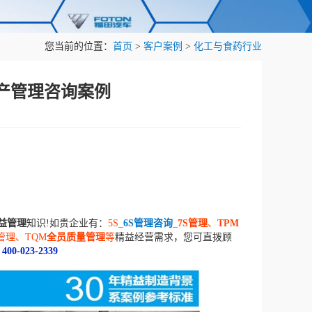
您当前的位置：
首页
>
客户案例
>
化工与食药行业
产管理咨询案例
益管理
知识!如贵企业有：
5S_
6S管理咨询
_
7S管理
、
TPM
管理、TQM
全员质量管理
等
精益经营需求，您可直拨顾
：
400-023-2339