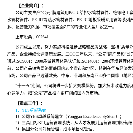
【企业简介】：
公司主要生产“公元”牌建筑用P/C-U给排水管材管件、绝缘电工
水管材管件、PE-RT冷热水管材管件、PE-RT地板采暖专用管等
多、配套能力Z强、市场覆盖面Z广的专业化大型厂家之一。
上市股票：002641
公司成立以来，努力实施科技进步战略和品牌战略，坚持“质量Z
产品，企业持续快速健康发展。二OO三年以来，“公元”牌产品和“公元
通过ISO9001：2000质量管理体系认证和ISO14001：2004环
前，公司产品销售网络覆盖国内28个省市和地区，特别在华东经济
市场，公司产品已远销欧美、中东、非洲和东南亚80多个国家（地区
“十一五”期间，公司将进一步扩大规模优势，加大技术改造力
心竞争力，把“公元”产品推向更广阔的国内外市场。
【重点工作】：
1、YES卓越系统
1）公司YES卓越系统建立（Yonggao Excellence SyStem）；
2）三高目标KPI运营管理系统，从人才发展到运营管理到经营结
3）集团分公司对标管理，成本项目化管理；