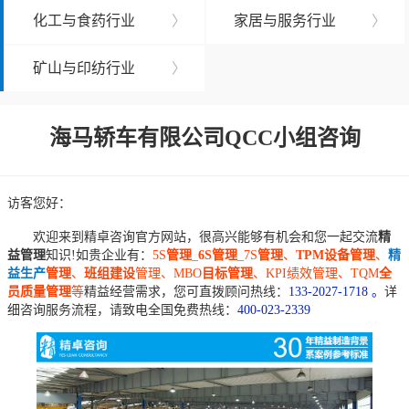
化工与食药行业
〉
家居与服务行业
〉
矿山与印纺行业
〉
海马轿车有限公司QCC小组咨询
访客您好：
欢迎来到精卓咨询官方网站，很高兴能够有机会和您一起交流
精
益管理
知识!如贵企业有：
5S
管理
_
6S管理
_7S
管理
、
TPM设备管理
、
精
益生产
管理
、
班组建设
管理、MBO
目标管理
、KPI绩效管理、TQM
全
员质量管理
等
精益经营需求，您可直拨顾问热线：
133-2027-1718 。
详
细咨询服务流程，请致电全国免费热线：
400-023-2339