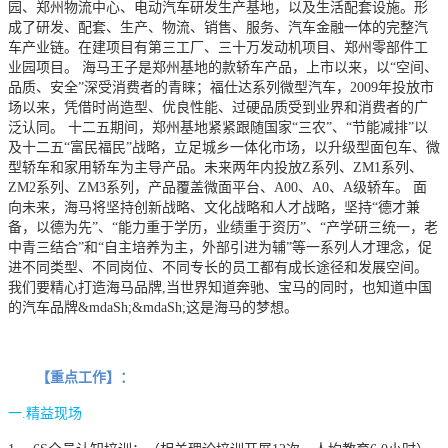
园、郑州物流中心、电动汽车研发生产基地，以及生活配套设施。形
成了研发、配套、生产、物流、销售、服务、汽车金融一体的完整汽
车产业链。在建项目有第三工厂、三十万发动机项目、郑州零部件工
业园项目。 海马王子是郑州基地的款轿车产品，上市以来，以“空间、
品质、安全”深受消费者的青睐；福仕达系列微型汽车，2009年投放市
场以来，凭借时尚造型、优良性能、过硬品质受到业界和消费者的广
泛认同。 十二五期间，郑州基地紧紧跟随国家“三农”、“节能减排”以
及十二五“富民福民”战略，立足城乡一体化市场，以升级型面包车、微
型轿车和家用轿车为主导产品。未来两年内投放Z系列、ZM1系列、
ZM2系列、ZM3系列，产品覆盖微面平台、A00、A0、A级轿车。 面
向未来，海马将坚持创新战略、文化战略和人才战略，坚持“德才兼
备，以德为先”、“能力重于学历，业绩重于资历”、“产学研三统一，老
中青三结合”和“自主培养为主，外部引进为辅”等一系列人才理念，促
进不同类型、不同岗位、不同专长的员工都有成长途径和发展空间。
我们要精心打造海马品牌,当世界知道奔驰、宝马的同时，也知道中国
的汽车品牌&mdaSh;&mdaSh;这是海马的梦想。
【重点工作】：
一.精益现场