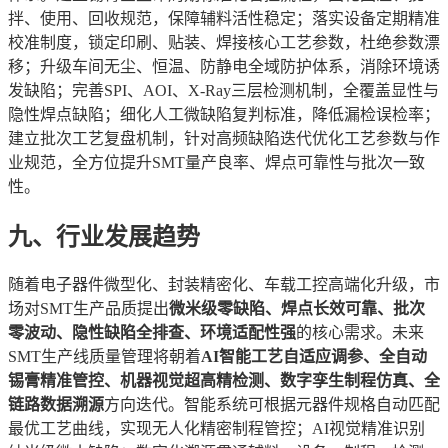
拌、使用、回收规范，保障辅料活性稳定；落实设备定期精准
校准制度，锁定印刷、贴装、焊接核心工艺参数，杜绝参数漂
移；升级车间无尘、恒温、防静电全域防护体系，消除环境诱
发缺陷；完善SPI、AOI、X-Ray三层检测机制，全覆盖显性与
隐性焊点缺陷；细化人工微缺陷复判标准，降低漏检误检率；
建立批次工艺复盘机制，针对高频缺陷迭代优化工艺参数与作
业规范，全方位提升SMT量产良率、焊点可靠性与批次一致
性。
九、行业发展趋势
随着电子器件微型化、封装精密化、车载工控高端化升级，市
场对SMT生产品质提出
微米级零缺陷、焊点长效可靠、批次
零波动、隐性缺陷全排查、环境适配性强
的核心需求。未来
SMT生产线质量管理将朝着
AI智能工艺自适应调参、全自动
锡膏精准管控、机器视觉超高精检测、数字孪生制程仿真、全
链路数据溯源
方向迭代。智能系统可根据元器件规格自动匹配
最优工艺曲线，实现无人化精密制程管控；AI视觉精准识别