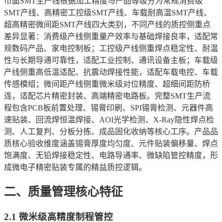
市面SMT生产线根据加工精度与产品等级分为常规消费级
SMT产线、高精密工控级SMT产线、车载耐高温SMT产线、
超高精密微间距SMT产线四大类别，不同产线的质控侧重点
差异显著：消费级产线侧重量产效率与基础焊接良率，适配常
规数码产品、家电控制板；工控级产线侧重焊点稳定性、耐温
性与长期导通可靠性，适配工业控制、通讯设备主板；车载级
产线侧重高低温适配、抗震动焊接性能，适配车载电控、车载
传感模组；微间距产线侧重微米级对位精度、超细间距防桥
连，适配芯片精密封装、高端精密电路板。完整SMT生产流
程包含PCB板前置处理、锡膏印刷、SPI锡膏检测、元器件高
速贴装、回流焊恒温焊接、AOI光学检测、X-Ray隐性焊点检
测、人工复判、分板分拣、成品固化收纳等核心工序。产品品
质核心验收维度涵盖锡膏厚度均匀度、元件贴装偏移量、焊点
饱满度、无铅焊接稳定性、电路导通率、微缺陷管控精度，形
成微电子精密贴装专属的精益质控逻辑。
二、质量管理核心特征
2.1 微米级高精度制程管控