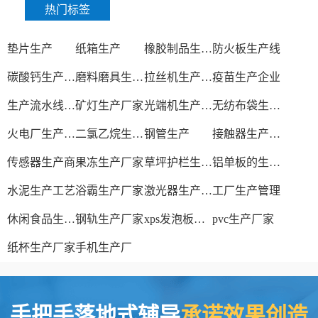
热门标签
垫片生产
纸箱生产
橡胶制品生产厂
防火板生产线
碳酸钙生产设备
磨料磨具生产厂家
拉丝机生产厂家
疫苗生产企业
生产流水线设备
矿灯生产厂家
光端机生产厂家
无纺布袋生产厂家
火电厂生产过程
二氯乙烷生产厂家
钢管生产
接触器生产厂家
传感器生产商
果冻生产厂家
草坪护栏生产厂家
铝单板的生产厂家
水泥生产工艺
浴霸生产厂家
激光器生产厂家
工厂生产管理
休闲食品生产线
钢轨生产厂家
xps发泡板材生产线
pvc生产厂家
纸杯生产厂家
手机生产厂
手把手落地式辅导
承诺效果创造