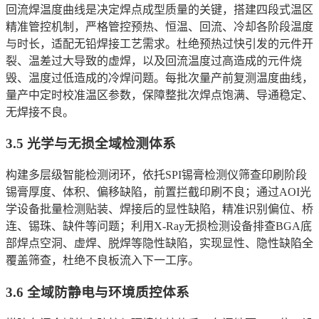
回流焊温度曲线是决定焊点成型质量的关键，搭建四段式温区
精准管控机制，严格管控预热、恒温、回流、冷却各阶段温度
与时长，适配无铅焊接工艺需求。杜绝预热过快引发的元件开
裂、温差过大导致的虚焊，以及回流温度过高造成的元件烧
毁、温度过低造成的冷焊问题。每批次量产前复测温度曲线，
量产中定时校准温区参数，保障整批次焊点饱满、导通稳定、
无焊接不良。
3.5 光学与无损全域检测体系
构建多层级智能检测闭环，依托SPI锡膏检测仪筛查印刷阶段
锡膏厚度、体积、偏移缺陷，前置拦截印刷不良；通过AOI光
学设备批量检测贴装、焊接后的显性缺陷，精准识别偏位、桥
连、锡珠、缺件等问题；利用X-Ray无损检测设备排查BGA底
部焊点空洞、虚焊、脱焊等隐性缺陷，实现显性、隐性缺陷全
覆盖筛查，杜绝不良板流入下一工序。
3.6 全域防静电与环境质控体系