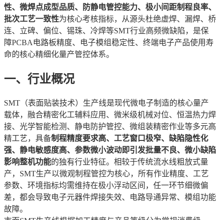
性、微焊点成型品质、防静电管控能力、极小间距制程良率、
批次工艺一致性
为核心考核指标，从源头杜绝虚焊、漏焊、桥
连、立碑、偏位、锡珠、冷焊等SMT行业高频微缺陷，是保
障PCBA电路板精度、电子模组稳定性、终端电子产品使用寿
命的核心精细化量产管控体系。
一、行业概况
SMT（表面贴装技术）生产线是现代微电子制造的核心量产
载体，融合精密化工辅料应用、微米级机械对位、恒温热力焊
接、光学智能检测、静电防护管控、微组装精密作业等多元高
精工艺，具备
制程精度要求高、工艺窗口极窄、缺陷隐性化
强、静电敏感度高、参数微小波动即引发批量不良、微小缺陷
影响整机功能
的独有行业特征。相较于传统流水线粗放式量
产，SMT生产以微观制程管控为核心，所有作业精度、工艺
参数、环境指标均需维持在极小浮动区间，任一环节细微偏
差，都会导致电子元器件焊接失效、电路导通异常、模组功能
故障。