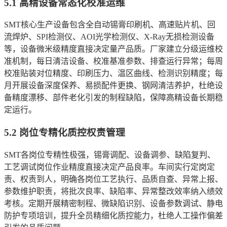
5.1 高精设备常态化校准运维
SMT核心生产设备包含全自动锡膏印刷机、高速贴片机、回
流焊炉、SPI检测仪、AOI光学检测仪、X-Ray无损检测设备
等，设备微米级精度直接决定量产品质。厂家建立分级运维校
准机制，每日清洁设备、校准基准参数、排查运行异常；每周
校准贴装对位精度、印刷压力、温区曲线、检测识别精度；每
月开展设备深度保养、易损配件更换、钢网清洁养护，杜绝设
备精度漂移、部件老化引发的制程缺陷，保障高精设备长期稳
定运行。
5.2 岗位专精化质控权责管理
SMT各岗位专精性极强，锡膏调配、设备调参、缺陷复判、
工艺调试岗位作业精度直接决定产品良率。车间实行定岗定
责、权责到人，明确各岗位工艺执行、品质自查、异常上报、
参数维护职责，将批次良率、缺陷率、异常整改效率纳入绩效
考核。定期开展精密制程、微缺陷识别、设备参数调试、静电
防护专项培训，提升全员精细化质控能力，杜绝人工操作偏差