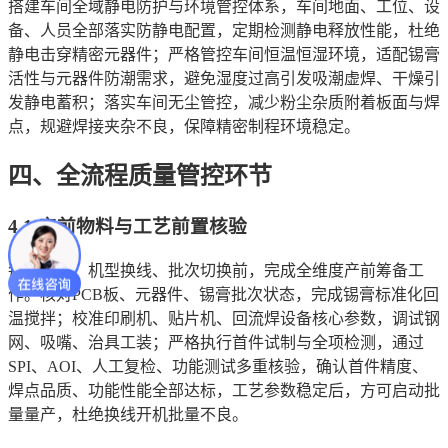
搭建车间全域静电防护与环境管控体系，车间地面、工位、设
备、人员全部落实防静电配置，定期检测静电释放性能，杜绝
静电击穿精密元器件；严格管控车间恒温恒湿环境，适配锡膏
活性与元器件防潮需求，避免湿度过高引发吸潮虚焊、干燥引
发静电蓄积；落实车间无尘管控，减少粉尘杂质附着板面与焊
点，规避焊接夹杂不良，保障精密制程环境稳定。
四、全流程质量管控环节
4.1 产前物料与工艺前置核验
每日开机、机型换线、批次切换前，完成全维度产前筹备工
作。核对PCB板、元器件、锡膏批次状态，完成锡膏标准化回
温搅拌；校准印刷机、贴片机、回流焊设备核心参数，调试钢
网、吸嘴、治具工装；严格执行首件试制与全项检测，通过
SPI、AOI、人工复检、功能测试多重核验，确认首件精度、
焊点品质、功能性能全部达标，工艺参数稳定后，方可启动批
量量产，杜绝换线开机批量不良。