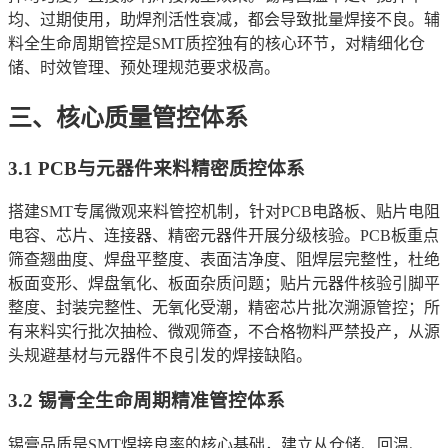
均、过期使用，助焊剂活性衰减，都会导致批量焊接不良。辅
料全生命周期管控是SMT质控独有的核心环节，对精细化仓
储、时效管理、预处理规范要求极高。
三、核心质量管控体系
3.1 PCB与元器件来料精密质控体系
搭建SMT专属微观来料管控机制，针对PCB电路板、贴片电阻
电容、芯片、连接器、精密元器件开展分级核验。PCB板重点
筛查翘曲度、焊盘平整度、表面洁净度、阻焊层完整性，杜绝
板面变形、焊盘氧化、板面杂质问题；贴片元器件核验引脚平
整度、封装完整性、无氧化受潮，精密芯片批次溯源管控；所
有来料实行批次抽检、微观筛查，不合格物料严禁投产，从源
头规避基材与元器件不良引发的焊接缺陷。
3.2 锡膏全生命周期精准管控体系
锡膏品质是SMT焊接良率的核心基础，建立从仓储、回温、