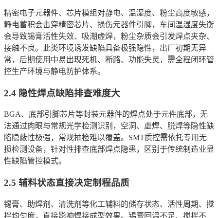
精密电子元器件、芯片模组对静电、温湿度、粉尘高度敏感，
静电蓄积会击穿精密芯片、损伤元器件引脚，车间温湿度失衡
会导致锡膏活性失效、吸潮虚焊，粉尘杂质会引发焊点夹杂、
接触不良。此类环境诱发缺陷具备极强隐性，出厂初期无异
常，后期使用中易出现死机、断路、功能失灵，需全程闭环管
控生产环境与静电防护体系。
2.4 隐性焊点缺陷排查难度大
BGA、底部引脚芯片等封装元器件的焊点处于元件底部，无
法通过肉眼与常规光学检测识别，空洞、虚焊、脱焊等隐性缺
陷隐蔽性极强，常规抽检难以覆盖。SMT质控需依托专用无
损检测设备，针对性排查底部焊点隐患，区别于传统制造业显
性缺陷管控模式。
2.5 辅料状态直接决定制程品质
锡膏、助焊剂、清洗剂等化工辅料的储存状态、活性周期、搅
拌均匀度，直接影响焊接成型效果。锡膏回温不足、搅拌不