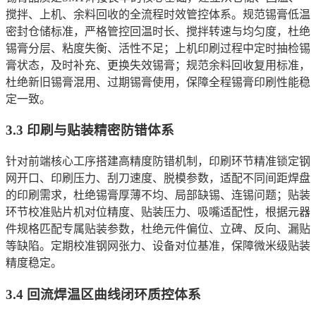
搅拌、上机、余料回收的全流程时效管控体系。规范锡膏低温
密封仓储标准，严格管控回温时长、搅拌转速与均匀度，杜绝
锡膏分层、粘度失衡、活性不足；上机印刷过程中定时抽检锡
膏状态，及时补充、更换失效锡膏；规范余料回收复用标准，
杜绝新旧锡膏混用、过期锡膏使用，保障全程锡膏印刷性能稳
定一致。
3.3 印刷与贴装精密防错体系
针对前端核心工序搭建高精度防错机制，印刷环节精准锁定钢
网开口、印刷压力、刮刀速度、脱模参数，适配不同间距焊盘
的印刷需求，杜绝锡膏厚薄不均、局部缺锡、连锡问题；贴装
环节校准贴片机对位精度、贴装压力、吸嘴适配性，根据元器
件规格匹配专属贴装参数，杜绝元件偏位、立碑、反向、漏贴
等缺陷。定期校准钢网张力、设备对位基准，保障微米级贴装
精度稳定。
3.4 回流焊温区曲线闭环质控体系