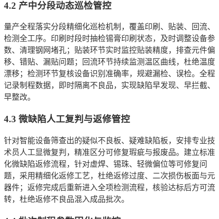
4.2 产中分段动态巡检管控
量产全程落实分段精细化巡检机制，覆盖印刷、贴装、回流、
检测全工序。印刷时段时抽检锡膏印刷状态，及时调整设备参
数、清理钢网堵孔；贴装环节实时监控贴装精度，排查元件偏
移、错贴、漏贴问题；回流环节持续监测温区曲线，杜绝温度
漂移；检测环节复核设备识别准确率，规避漏检、误检。全程
记录制程数据，即时隔离不良品，实现缺陷早发现、早拦截、
早整改。
4.3 微缺陷人工复判与返修管控
针对智能设备筛查出的疑似不良板、疑难缺陷板，安排专业技
术员人工显微复判，精准区分可修复瑕疵与报废品。建立标准
化微缺陷返修流程，针对虚焊、锡珠、轻微偏位等可修复问
题，采用精细化返修工艺，杜绝返修过度、二次损伤板面与元
器件；返修完成后重新进入全项检测流程，核验达标后方可流
转，杜绝返修不良品混入成品批次。