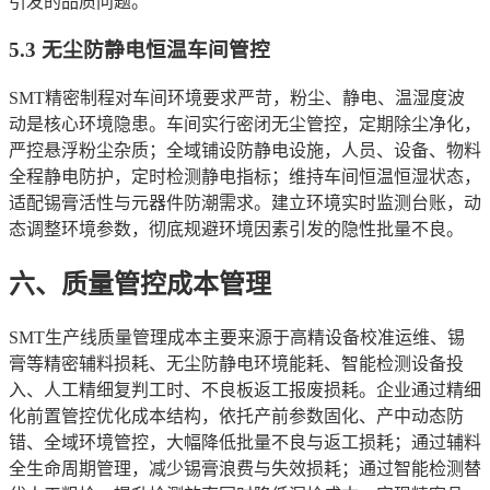
引发的品质问题。
5.3 无尘防静电恒温车间管控
SMT精密制程对车间环境要求严苛，粉尘、静电、温湿度波
动是核心环境隐患。车间实行密闭无尘管控，定期除尘净化，
严控悬浮粉尘杂质；全域铺设防静电设施，人员、设备、物料
全程静电防护，定时检测静电指标；维持车间恒温恒湿状态，
适配锡膏活性与元器件防潮需求。建立环境实时监测台账，动
态调整环境参数，彻底规避环境因素引发的隐性批量不良。
六、质量管控成本管理
SMT生产线质量管理成本主要来源于高精设备校准运维、锡
膏等精密辅料损耗、无尘防静电环境能耗、智能检测设备投
入、人工精细复判工时、不良板返工报废损耗。企业通过精细
化前置管控优化成本结构，依托产前参数固化、产中动态防
错、全域环境管控，大幅降低批量不良与返工损耗；通过辅料
全生命周期管理，减少锡膏浪费与失效损耗；通过智能检测替