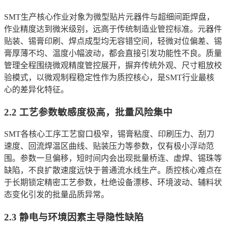
SMT生产核心作业对象为微型贴片元器件与超细间距焊盘，
作业精度达到微米级别，远高于传统制造业管控标准。元器件
贴装、锡膏印刷、焊点成型均无容错空间，轻微对位偏差、锡
膏厚薄不均、温度小幅波动，都会直接引发功能性不良。质量
管理全程围绕微观精度管控展开，摒弃传统外观、尺寸粗放校
验模式，以微观制程稳定性作为质控核心，是SMT行业最核
心的差异化特征。
2.2 工艺参数敏感度极高，批量风险集中
SMT各核心工序工艺窗口极窄，锡膏粘度、印刷压力、刮刀
速度、回流焊温区曲线、贴装压力等参数，仅有极小浮动范
围。参数一旦偏移，短时间内会出现批量桥连、虚焊、锡珠等
缺陷，不良扩散速度远快于普通流水线生产。质控核心难点在
于长期锁定精密工艺参数，杜绝设备漂移、环境波动、辅料状
态变化引发的批量品质异常。
2.3 静电与环境因素主导隐性缺陷