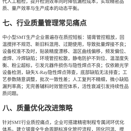
代人工粗检，提升检测效率同时降低漏检成本，实现精密品
质、量产效率与生产成本的动态平衡。
七、行业质量管理常见痛点
中小型SMT生产企业普遍存在质控短板：锡膏管控粗放，回
温搅拌不规范、新旧料混用、过期使用，导致批量焊接不良；
设备校准不及时，贴装精度漂移、温区曲线偏移，频发偏位、
虚焊、冷焊缺陷；环境管控松散，静电防护不到位、温湿度失
衡、粉尘超标，引发元器件损伤与隐性焊点不良；仅依赖光学
设备检测，缺失X-Ray隐性焊点筛查，底部缺陷无法排查；工
艺参数随意调整，批次一致性差；人工复判不精细，微小缺陷
漏判率高；无完善辅料时效管控体系，活性衰减引发持续性品
质问题。
八、质量优化改进策略
针对SMT行业质控痛点，企业可搭建精密制程专属闭环优化
体系。建立锡膏全生命周期标准化管控流程，固化回温、搅