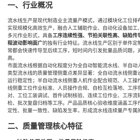
一、行业概况
流水线生产是现代制造业主流量产模式，通过模块化工位排
实现规模化高效生产，融合人工辅助作业、自动化设备加工
多元作业形式，具备
工序连续性强、节拍关联性高、缺陷传
程波动影响面广
的独有行业特征。流水线生产区别于单件定
常都会快速传导至后续工序，短时间内引发批量品质问题，
高。
市面流水线根据自动化程度分为全自动智能流水线、半自动
类型流水线的质量管理侧重点差异显著：全自动流水线侧重
运行稳定性；半自动流水线侧重人机作业配合规范、人工操
线侧重工位作业标准、人员操作合规、自检互检落地、工序
对、工位工装调试、首件试制核验、连续工位作业、工序流
检、批次复盘归档等工序。产品品质核心验收维度涵盖工序
定性、批量一致性、缺陷发生率，形成流水线连续量产专属
二、质量管理核心特征