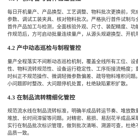
每日开机量产、产品换型、工艺调整、物料批次更换前，完
参数、调试工装夹具、核对物料批次。严格执行首件试制与
首件产品加工与检测，全面核验外观、尺寸、装配精度、功
作规范后，方可启动批量连续量产，从源头规避换型、开机
4.2 产中动态巡检与制程管控
量产全程落实不间断动态巡检机制，覆盖全线所有工位、设
性、物料流转规范性、设备运行稳定性、工序衔接流畅度；
时纠正不规范操作、微调轻微参数偏差、疏导物料堆积问题
小问题即时整改、大问题停机处置，杜绝缺陷累积扩散。
4.3 在制品流转精细化管控
规范流水线在制品流转标准，明确半成品转运节奏、堆放数
堆放、长时间滞留等问题。对精密、易损、易刮花半成品采
实行在制品批次标识管理，做到批次清晰、溯源可查，杜绝
品质一致。