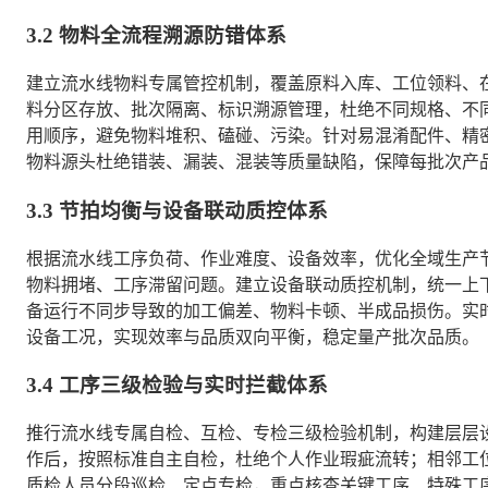
3.2 物料全流程溯源防错体系
建立流水线物料专属管控机制，覆盖原料入库、工位领料、
料分区存放、批次隔离、标识溯源管理，杜绝不同规格、不
用顺序，避免物料堆积、磕碰、污染。针对易混淆配件、精
物料源头杜绝错装、漏装、混装等质量缺陷，保障每批次产
3.3 节拍均衡与设备联动质控体系
根据流水线工序负荷、作业难度、设备效率，优化全域生产
物料拥堵、工序滞留问题。建立设备联动质控机制，统一上
备运行不同步导致的加工偏差、物料卡顿、半成品损伤。实
设备工况，实现效率与品质双向平衡，稳定量产批次品质。
3.4 工序三级检验与实时拦截体系
推行流水线专属自检、互检、专检三级检验机制，构建层层
作后，按照标准自主自检，杜绝个人作业瑕疵流转；相邻工
质检人员分段巡检、定点专检，重点核查关键工序、特殊工