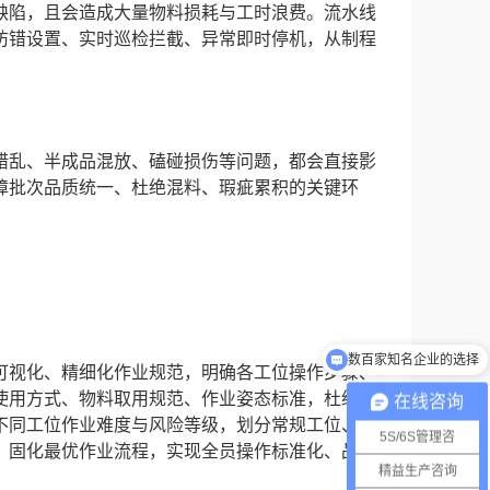
缺陷，且会造成大量物料损耗与工时浪费。流水线
防错设置、实时巡检拦截、异常即时停机，从制程
。
错乱、半成品混放、磕碰损伤等问题，都会直接影
障批次品质统一、杜绝混料、瑕疵累积的关键环
免费诊断活动进行中
可视化、精细化作业规范，明确各工位操作步骤、
使用方式、物料取用规范、作业姿态标准，杜绝人
在线咨询
不同工位作业难度与风险等级，划分常规工位、关
5S/6S管理咨
，固化最优作业流程，实现全员操作标准化、品质
精益生产咨询