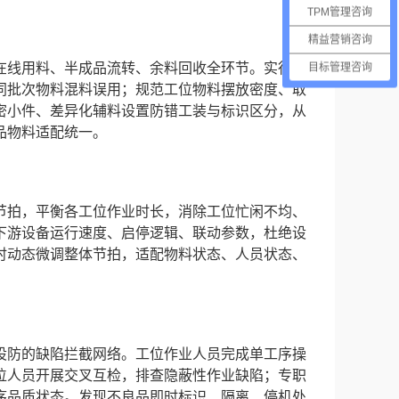
TPM管理咨询
精益营销咨询
在线用料、半成品流转、余料回收全环节。实行物
目标管理咨询
同批次物料混料误用；规范工位物料摆放密度、取
密小件、差异化辅料设置防错工装与标识区分，从
品物料适配统一。
节拍，平衡各工位作业时长，消除工位忙闲不均、
下游设备运行速度、启停逻辑、联动参数，杜绝设
时动态微调整体节拍，适配物料状态、人员状态、
设防的缺陷拦截网络。工位作业人员完成单工序操
位人员开展交叉互检，排查隐蔽性作业缺陷；专职
序品质状态。发现不良品即时标识、隔离、停机处