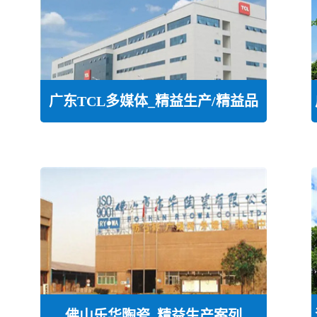
广东TCL多媒体_精益生产/精益品
质/
佛山乐华陶瓷_精益生产案列