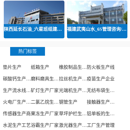
陕西延长石油_六星班组建设案列
福建武夷山水_6S管理咨询/班组建设
热门标签
垫片生产
纸箱生产
橡胶制品生产厂
防火板生产线
碳酸钙生产设备
磨料磨具生产厂家
拉丝机生产厂家
疫苗生产企业
生产流水线设备
矿灯生产厂家
光端机生产厂家
无纺布袋生产厂家
火电厂生产过程
二氯乙烷生产厂家
钢管生产
接触器生产厂家
传感器生产商
果冻生产厂家
草坪护栏生产厂家
铝单板的生产厂家
水泥生产工艺
浴霸生产厂家
激光器生产厂家
工厂生产管理