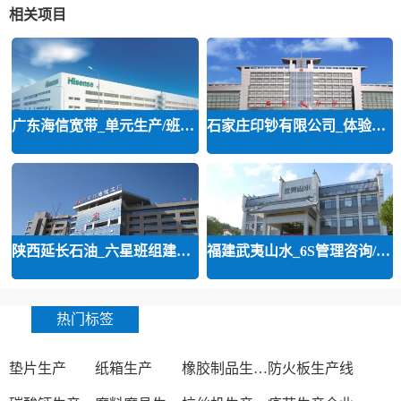
相关项目
广东海信宽带_单元生产/班组建设咨
石家庄印钞有限公司_体验式班组建
陕西延长石油_六星班组建设案列
福建武夷山水_6S管理咨询/班组建设
热门标签
垫片生产
纸箱生产
橡胶制品生产厂
防火板生产线