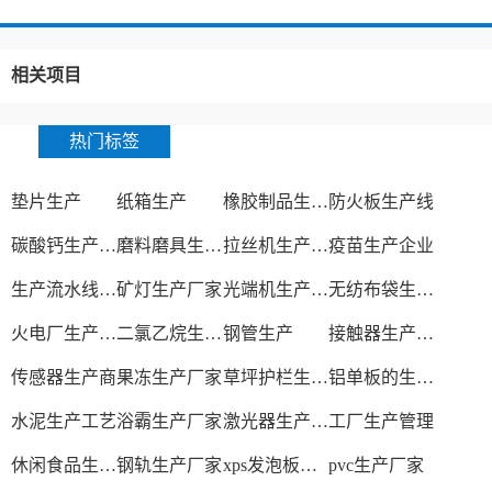
相关项目
热门标签
垫片生产
纸箱生产
橡胶制品生产厂
防火板生产线
碳酸钙生产设备
磨料磨具生产厂家
拉丝机生产厂家
疫苗生产企业
生产流水线设备
矿灯生产厂家
光端机生产厂家
无纺布袋生产厂家
火电厂生产过程
二氯乙烷生产厂家
钢管生产
接触器生产厂家
传感器生产商
果冻生产厂家
草坪护栏生产厂家
铝单板的生产厂家
水泥生产工艺
浴霸生产厂家
激光器生产厂家
工厂生产管理
休闲食品生产线
钢轨生产厂家
xps发泡板材生产线
pvc生产厂家