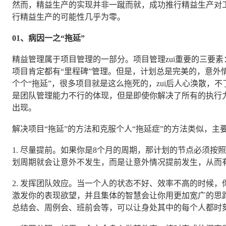
然而，精益生产的实现并非一蹴而就，成功推行精益生产对
行精益生产的可能性几乎为零。
01、病因一之“拖延”
精益管理属于项目管理的一部分。项目管理zui重要的三要
项目肯定都有“里程碑”管理。但是，计划总是完美的，意外
个个“拖延”，很多项目就是这么拖死的，zui后人心涣散，
是团队管理能力不行的体现，但是即使你解决了所有的执行
出现。
解决项目“拖延”的方法和克服个人“拖延症”的方法类似，主
1. 尽量提前。如果你是8个月的周期，那计划的节点必须按
划周期就会让意外不发生，而是让意外情况提前发生，从而
2. 发挥团队效应。当一个人的状态不好、效率不高的时候
激发你的表现欲望，并且集体的智慧会让你用更加宽广的思
总结会、周例会、班前会等，可以让身处其中的每个人都时