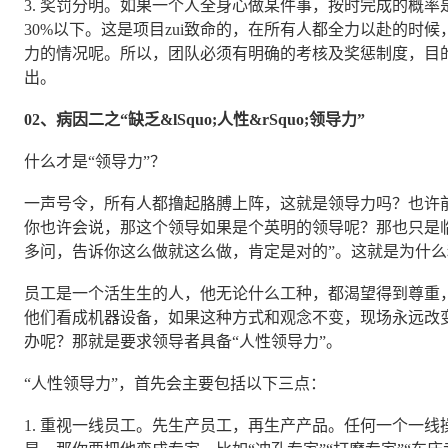
3. 奖罚分明。如果一个人全身心做某件事，按时完成的概率
30%以下。这是项目zui致命的，在所有人都全力以赴的时
力的情况呢。所以，团队必须有明确的考核及奖惩制度，目
出。
02、病因二之“缺乏&lSquo;人性&rSquo;领导力”
什么才是“领导力”？
一声号令，所有人都撸起胳膊上阵，这就是领导力吗？也许
你也许会说，那这个领导如果是个英明的领导呢？那也只是临
多问，告诉你这么做就这么做，肯定是对的”。这就是为什
员工是一个活生生的人，他无论什么工种，都渴望得到尊重
他们看成机器设备，如果这种方式和观念不变，现场永远改
办呢？那就是要求领导者具备“人性领导力”。
“人性领导力”，首先会主要包括以下三点：
1. 重视一线员工。先生产员工，再生产产品。任何一个一