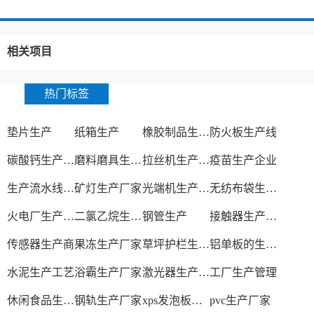
相关项目
热门标签
垫片生产
纸箱生产
橡胶制品生产厂
防火板生产线
碳酸钙生产设备
磨料磨具生产厂家
拉丝机生产厂家
疫苗生产企业
生产流水线设备
矿灯生产厂家
光端机生产厂家
无纺布袋生产厂家
火电厂生产过程
二氯乙烷生产厂家
钢管生产
接触器生产厂家
传感器生产商
果冻生产厂家
草坪护栏生产厂家
铝单板的生产厂家
水泥生产工艺
浴霸生产厂家
激光器生产厂家
工厂生产管理
休闲食品生产线
钢轨生产厂家
xps发泡板材生产线
pvc生产厂家