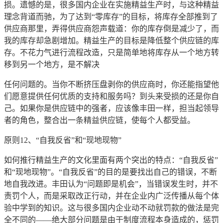
损。遗憾的是，很多国内企业在实施精益生产时，与这种精益
理念背道而驰，为了达到“零库存”的目标，将库存全部推到了
供应商那里，弄得供应商怨声载道：你的库存倒是减少了，而
我的库存却急剧增加。精益生产的目标是降低整个供应链的库
存。不花力气进行流程改造，只是简单地将库存从一个地方转
移到另一个地方，是不解决
任何问题的。当你不断挤压盘剥你的供应商时，你还能指望他
们愿意提供任何优质的支持和服务吗？到头来受损的还是你自
己。如果你是供应链中的强者，应该像丰田一样，担当起领导
者的角色，整合出一条精益供应链，使每个人都受益。
原则12、“自我反省”和“现地现物”
如何推行精益生产的文化里面有两个突出的特点：“自我反省”
和“现地现物”。“自我反省”的目的是要找出自己的错误，不断
地自我改进。丰田认为“问题即是机会”，当错误发生时，并不
责罚个人，而是采取改正行动，并在企业内广泛传播从每个体
验中学到的知识。这与很多国内企业动不动就罚款的做法是完
全不同的——绝大部分问题是由于制度流程本身造成的，惩罚