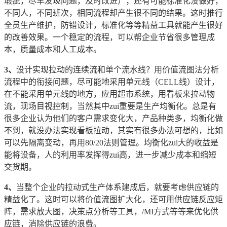
瑕疵，尽早发现问题，及时改进）；还有可能标准化没做好，
不同人，不同班次，相同流程却产生很不同的结果。这时推行
全员生产维护，防错设计，标准化等等精益工具就能产生很好
的改善效果。一个稳定的流程，可以帮企业节省很多管理成
本，质量成本和人工成本。
3、
设计实现拉动的连续流和单个流水线？用价值流图法分析
流程中的衔接问题，尽可能地采用单元线（CELL线）设计，
在不能采用单元线的地方，应用超市系统，用看板来拉动物
流，现场目视控制，当然其中zui重要是生产均衡化。总是有
很多企业认为他们的客户需求变化大，产品种类多，均衡化做
不到，就没办法实现看板拉动，其实有很多办法可想的，比如
可以先隔离变动，再用80/20法则管理。均衡化zui大的收益是
能将设备，人的利用率发挥得zui高，进一步减少成本和缩短
交货期。
4、
当整个企业的拉动式生产体系建成后，就要考虑供应链的
精益化了。这时可以将价值流图扩大化，还可用供应链反应矩
阵，需求放大图，决策点分析等工具，/MI方式等等来优化供
应链，消除供应链的浪费。