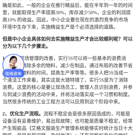
确是如此，一般的企业在推行精益后，能在半年到一年的时间
里，就能取得生产率提高30%，库存减少50%，企业的利润提
高10% 的收益。因此，中小企业要在现在的激烈竞争的市场
环境中生存下来，实施精益生产是个必须选择的道路。
但是中小企业具体如何去实施精益生产才会比较顺利呢？可以
分为以下几个步骤走。
1、
5S及现场管理的改善，实行5S可以将一些基本的浪费消
除，比如消除多余的物料，减少在制品，通过布局的改善节省
工人取放物料的时间，提高生产率等等。很多人把5S当成一
个清洁工作来看，其实这是大错特错了，实行5S是为了消除
浪费。这里的核心是要让现场员工，管理人员识别浪费，并参
与到减少浪费的活动中来，并将活动落实成一个习惯和制度。
当然很多传统的工业工程方法可以应用到这个阶段中来。
2、优化生产流程。
流程不稳定会是很多原因造成的，可能是
设备没有妥善维护，易出现故障；也可能是质量不稳定，经常
产生瑕疵品
（
艾格文服装生产管理系统能够实时统计当日十大