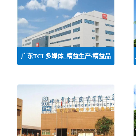
广东TCL多媒体_精益生产/精益品
质/