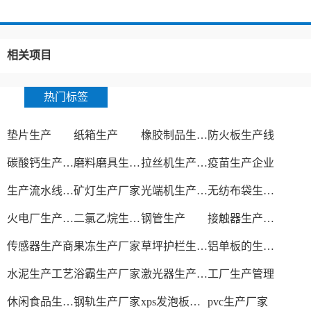
相关项目
热门标签
垫片生产
纸箱生产
橡胶制品生产厂
防火板生产线
碳酸钙生产设备
磨料磨具生产厂家
拉丝机生产厂家
疫苗生产企业
生产流水线设备
矿灯生产厂家
光端机生产厂家
无纺布袋生产厂家
火电厂生产过程
二氯乙烷生产厂家
钢管生产
接触器生产厂家
传感器生产商
果冻生产厂家
草坪护栏生产厂家
铝单板的生产厂家
水泥生产工艺
浴霸生产厂家
激光器生产厂家
工厂生产管理
休闲食品生产线
钢轨生产厂家
xps发泡板材生产线
pvc生产厂家