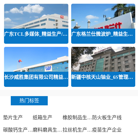
广东TCL多媒体_精益生产/精益品质/
广东格兰仕微波炉_精益生产等咨询
长沙威胜集团有限公司精益运营
新疆中核天山铀业_6S管理和精益管
热门标签
垫片生产
纸箱生产
橡胶制品生产厂
防火板生产线
碳酸钙生产设备
磨料磨具生产厂家
拉丝机生产厂家
疫苗生产企业