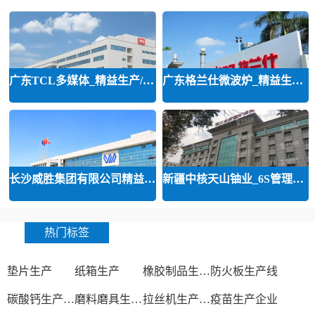
广东TCL多媒体_精益生产/精益品质/
广东格兰仕微波炉_精益生产等咨询
长沙威胜集团有限公司精益运营
新疆中核天山铀业_6S管理和精益管
热门标签
垫片生产
纸箱生产
橡胶制品生产厂
防火板生产线
碳酸钙生产设备
磨料磨具生产厂家
拉丝机生产厂家
疫苗生产企业