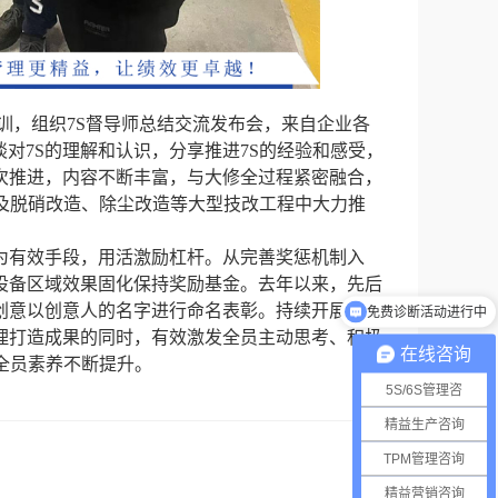
培训，组织7S督导师总结交流发布会，来自企业各
谈对7S的理解和认识，分享推进7S的经验和感受，
次推进，内容不断丰富，与大修全过程紧密融合，
及脱硝改造、除尘改造等大型技改工程中大力推
为有效手段，用活激励杠杆。从完善奖惩机制入
免费诊断活动进行中
设备区域效果固化保持奖励基金。去年以来，先后
创意以创意人的名字进行命名表彰。持续开展7S管
方案量身定制更有效
管理打造成果的同时，有效激发全员主动思考、积极
在线咨询
全员素养不断提升。
5S/6S管理咨
精益生产咨询
TPM管理咨询
精益营销咨询