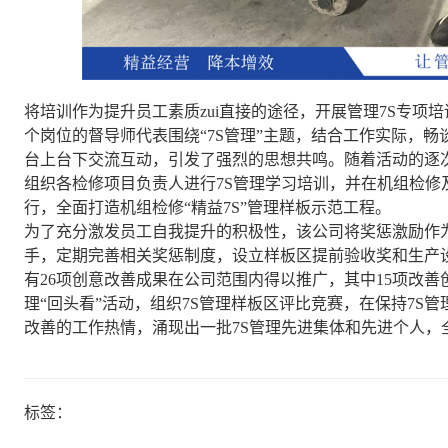
将培训作为提升员工素质zui直接的途径，开展管理7S专项
个岗位的督导师代表围绕“7S管理”主题，结合工作实际，畅
台上台下交流互动，引发了强烈的思想共鸣。随着活动的逐
组织各检修项目负责人进行7S管理学习培训，并在机组检修
行，全面打造机组检修“精益7S”管理样板示范工程。
为了充分激发员工自我提升的积极性，该公司将奖惩激励作
手，定期完善相关奖惩制度，设立样板区提前验收奖和生产
有26项创意改善成果在公司范围内得以推广，其中15项改善
理“回头看”活动，组织7S管理样板区评比竞赛，在保持7S
改善的工作热情，涌现出一批7S管理先进集体和先进个人，
标签：