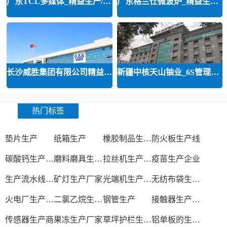
广东TCL多媒体_精益生产/精益品质/
广东格兰仕微波炉_精益生产等咨询
长沙威胜集团有限公司精益运营
新疆中核天山铀业_6S管理和精益管
热门标签
垫片生产
纸箱生产
橡胶制品生产厂
防火板生产线
碳酸钙生产设备
磨料磨具生产厂家
拉丝机生产厂家
疫苗生产企业
生产流水线设备
矿灯生产厂家
光端机生产厂家
无纺布袋生产厂家
火电厂生产过程
二氯乙烷生产厂家
钢管生产
接触器生产厂家
传感器生产商
果冻生产厂家
草坪护栏生产厂家
铝单板的生产厂家