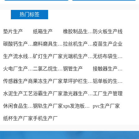
热门标签
垫片生产
纸箱生产
橡胶制品生产厂
防火板生产线
碳酸钙生产设备
磨料磨具生产厂家
拉丝机生产厂家
疫苗生产企业
生产流水线设备
矿灯生产厂家
光端机生产厂家
无纺布袋生产厂家
火电厂生产过程
二氯乙烷生产厂家
钢管生产
接触器生产厂家
传感器生产商
果冻生产厂家
草坪护栏生产厂家
铝单板的生产厂家
水泥生产工艺
浴霸生产厂家
激光器生产厂家
工厂生产管理
休闲食品生产线
钢轨生产厂家
xps发泡板材生产线
pvc生产厂家
纸杯生产厂家
手机生产厂