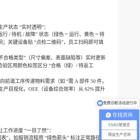
产状态 “实时透明”：
 待机 / 故障” 状态（绿色 = 运行、黄色 = 待
间；关键设备贴 “点检二维码”，员工扫码即可填
 “不合格类型”（尺寸偏差、表面缺陷等）实时更新
区用颜色标签区分 “合格（绿）/ 待返工
前道工序传递物料需求（如 “需 A 部件 50 件，
产目视化，OEE（设备综合效率）从 62% 提升
免费诊断活动进行中
方案量身定制更有效
在线咨询
5S/6S管理咨
工作进度 “一目了然”：
精益生产咨询
图表”，如报销流程用 “绿色箭头” 标注正常路径、