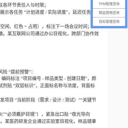
TPM管理咨询
标注各环节责任人与时限；
展示各任务 “计划进度 / 实际进度”，延迟任务用
精益营销咨询
目标管理咨询
= 空闲、红色 = 占用），标注下一场会议时间；办
申请。某互联网公司通过办公目视化，跨部门协作效
险 “提前预警”：
，编码标注 “项目编号 - 样品类型 - 创建日期”，颜
险试剂贴 “双层标识”，正面标名称与浓度，背面标
目 “当前阶段（需求 / 设计 / 测试）”“关键节
火”“必须戴护目镜”），紧急出口贴 “夜光导向
签”。某医药研发企业通过实验室目视化，样品错拿