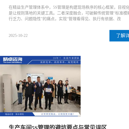
在精益生产管理体系中，5S管理是构建现场秩序的核心框架，目视
是让规则落地的关键工具。二者深度融合，可破解传统管理“标准模
行乏力、问题隐性”的痛点，实现“管理看得见、执行有依据、改
了解
2025-10-22
生产车间5S管理的避坑要点与常见误区