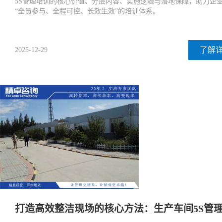
5S管理培训的核心价值、分层内容、实施逻辑与落地保障，助力企
“全员参与、全程可控、长效生效”的培训体系。
了解
2025-12-29
打造高效整洁现场的核心方法：生产车间5S管