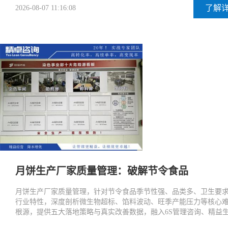
了解
2026-08-07 11:16:08
月饼生产厂家质量管理：破解节令食品
月饼生产厂家质量管理，针对节令食品季节性强、品类多、卫生要
行业特性，深度剖析微生物超标、馅料波动、旺季产能压力等核心
根源，提供五大落地策略与真实改善数据，融入6S管理咨询、精益