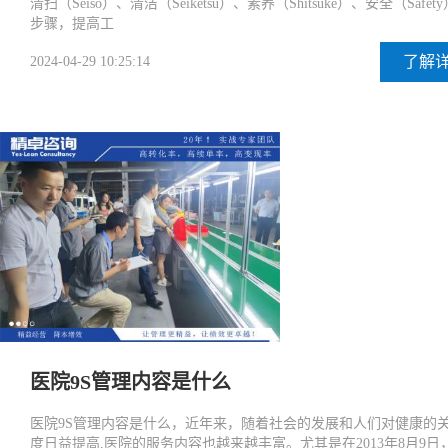
清扫（Seiso）、清洁（Seiketsu）、素养（Shitsuke）、安全（Safet
步骤，提高工
了解
2024-04-29 10:25:14
医院9S管理内容是什么
医院9S管理内容是什么，近年来，随着社会的发展和人们对健康的
度日益提高,医院的服务内容也越来越丰富。尤其是在2013年8月9日