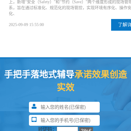
上，新增“安全（Safety）”和“节约（Save）”两个维度形成的现场管
系，旨在通过标准化、规范化的现场管控，实现环境有序化、操作
化、
了解
2025-09-09 15:55:00
手把手落地式辅导
承诺效果创造
实效
验证码：