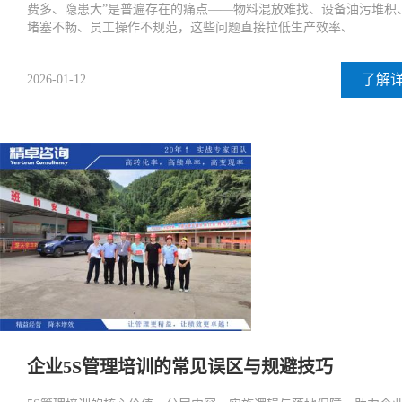
费多、隐患大”是普遍存在的痛点——物料混放难找、设备油污堆积
堵塞不畅、员工操作不规范，这些问题直接拉低生产效率、
了解
2026-01-12
企业5S管理培训的常见误区与规避技巧