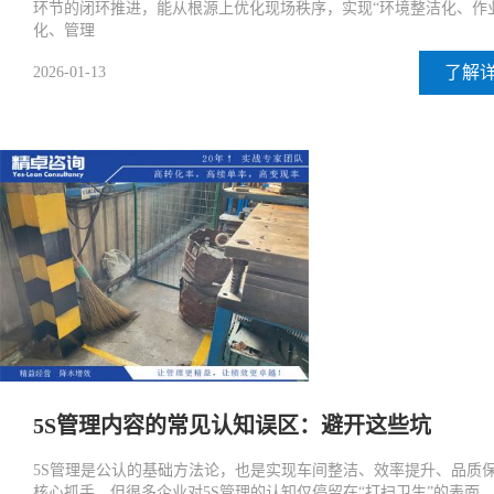
环节的闭环推进，能从根源上优化现场秩序，实现“环境整洁化、作
化、管理
了解
2026-01-13
5S管理内容的常见认知误区：避开这些坑
5S管理是公认的基础方法论，也是实现车间整洁、效率提升、品质
核心抓手。但很多企业对5S管理的认知仅停留在“打扫卫生”的表面