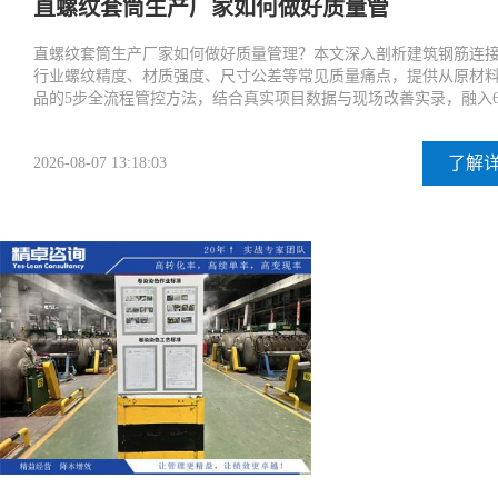
直螺纹套筒生产厂家如何做好质量管
直螺纹套筒生产厂家如何做好质量管理？本文深入剖析建筑钢筋连
行业螺纹精度、材质强度、尺寸公差等常见质量痛点，提供从原材
品的5步全流程管控方法，结合真实项目数据与现场改善实录，融入
了解
2026-08-07 13:18:03