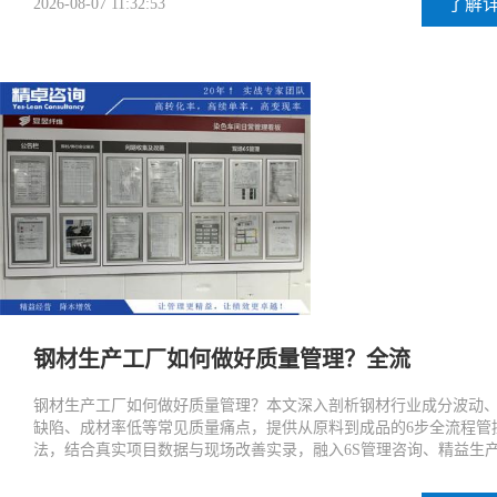
了解
2026-08-07 11:32:53
钢材生产工厂如何做好质量管理？全流
钢材生产工厂如何做好质量管理？本文深入剖析钢材行业成分波动
缺陷、成材率低等常见质量痛点，提供从原料到成品的6步全流程管
法，结合真实项目数据与现场改善实录，融入6S管理咨询、精益生