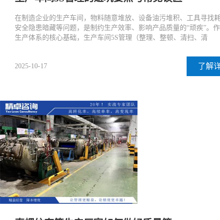
在制造企业的生产车间，物料随意堆放、设备油污堆积、工具寻找
安全隐患暗藏等问题，是制约生产效率、影响产品质量的“顽疾”。
生产体系的核心基础，生产车间5S管理（整理、整顿、清扫、清
了解
2025-10-17