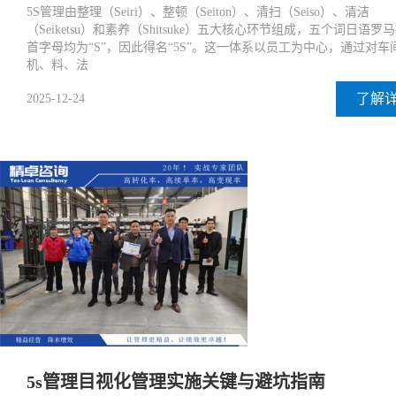
5S管理由整理（Seiri）、整顿（Seiton）、清扫（Seiso）、清洁
（Seiketsu）和素养（Shitsuke）五大核心环节组成，五个词日语罗
首字母均为“S”，因此得名“5S”。这一体系以员工为中心，通过对车
机、料、法
了解
2025-12-24
5s管理目视化管理实施关键与避坑指南