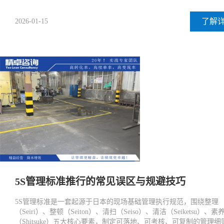
了解
2026-01-15
5S管理标准推行的常见误区与规避技巧
5S管理标准是一套起源于日本的现场基础管理执行规范，围绕整理
（Seiri）、整顿（Seiton）、清扫（Seiso）、清洁（Seiketsu）、素
（Shitsuke）五大核心要素，制定可落地、可考核、可复制的管理细