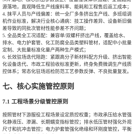
源落地，直观降低生产线废料率、能耗和工程售后返工成本；
4. 抹平人员与产线偏差：统一全厂多条挤出生产线、多班组调
机作业标准，解决行业核心通病：技工操作差异、设备新旧偏
差导致的同批次管材性能参差不齐问题；
5. 全品类全工况适配：兼容单/双螺杆挤出产线，覆盖给水、
排水、电力护套管、化工防腐全品类塑料管材，适配中小批量
定制、大批量标准化量产两种生产模式；
6. 长效驻场迭代陪跑：紧跟高分子新材料配方升级、挤出智能
化设备迭代、市政工程验收标准更新，终身免费微调生产线质
控体系；常态化驻场巡检防范工艺参数反弹、不良批量复发。
七、核心实施管控原则
7.1 工程场景分级管控原则
按照管材下游服役工程场景设定质控权重；市政承压给水管强
化静液压、渗漏、长期蠕变指标管控；排水低压管材强化外观
尺寸和抗冲击管控；电力护套管强化绝缘和环刚度管控，平衡