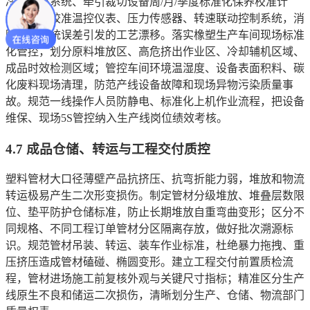
冷却循环系统、牵引裁切设备周/月/季度标准化保养校准计
划；重点校准温控仪表、压力传感器、转速联动控制系统，消
除设备系统误差引发的工艺漂移。落实橡塑生产车间现场标准
化管控，划分原料堆放区、高危挤出作业区、冷却辅机区域、
成品时效检测区域；管控车间环境温湿度、设备表面积料、碳
化废料现场清理，防范产线设备故障和现场异物污染质量事
故。规范一线操作人员防静电、标准化上机作业流程，把设备
维保、现场5S管控纳入生产线岗位绩效考核。
4.7 成品仓储、转运与工程交付质控
塑料管材大口径薄壁产品抗挤压、抗弯折能力弱，堆放和物流
转运极易产生二次形变损伤。制定管材分级堆放、堆叠层数限
位、垫平防护仓储标准，防止长期堆放自重弯曲变形；区分不
同规格、不同工程订单管材分区隔离存放，做好批次溯源标
识。规范管材吊装、转运、装车作业标准，杜绝暴力拖拽、重
压挤压造成管材磕碰、椭圆变形。建立工程交付前置质检流
程，管材进场施工前复核外观与关键尺寸指标；精准区分生产
线原生不良和储运二次损伤，清晰划分生产、仓储、物流部门