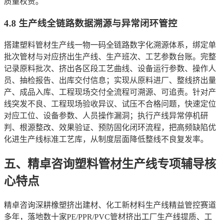
质量权责。
4.8 生产线全链路数据溯源与异常闭环管控
搭建塑料管材生产线一物一码全链路数字化溯源体系，绑定单
批次管材与对应挤出生产线、生产班次、工艺参数台账。完整
记录原料批次、挤出各区段工艺曲线、设备运行参数、操作人
员、抽检报告、出库交付信息；实现从原料进厂、整线挤出量
产、成品入库、工程现场交付全流程可溯源、可追责。针对产
线突发不良、工程现场验收异议、试压不合格问题，快速定位
对应工位、设备参数、人员操作漏洞；执行产线异常停机研
判、根源整改、效果验证、预防固化闭环流程，把高频缺陷优
化进生产线标准工艺库，从制度层面降低整线不良复发率。
五、精卓咨询塑料管材生产线专项辅导核
心特点
精卓咨询深耕橡塑挤出建材、化工新材料生产线精益管控赛道
多年，落地数十家PE/PPR/PVC管材挤出工厂生产线提质、工