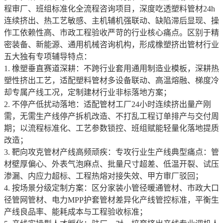
程审厂、班组标准化全流程咨询项目，深度吃透塑料管材24h
连续挤出、热工艺敏感、主机辅机强联动、缺陷滞后显现、操
作工依赖性高、市政工程验收严苛的行业核心痛点。区别于精
密装备、新能源、通用机械咨询机构，形成橡塑挤出管材行业
五大独有专项辅导特点：
1. 橡塑垂直赛道深耕：不跨行业套用通用制造业模板，深耕热
塑性挤出工艺，适配塑料管材多设备联动、高温熔融、梯度冷
却专属产线工况，定制建材行业非标落地方案；
2. 不停产低扰动落地：适配管材工厂24小时连续挤出量产刚
需，无需生产线停产拆机改造、不打乱工程订单排产与交付周
期；以流程标准化、工艺参数锁控、班组赋能轻量化落地提质
改造；
3. 靶向攻克管材产线高频顽疾：专攻行业生产线典型痛点：管
材壁厚偏心、外表气泡麻点、批量尺寸超差、低温开裂、试压
渗漏、内应力超标、工程热熔对接失效、甲方审厂驳回；
4. 按场景分级定制方案：区分家装小管径暖通管材、市政大口
径管网管材、电力MPP护套管材差异化产线管控标准，平衡生
产线良品率、能耗成本与工程验收标准；