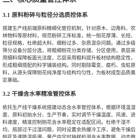
3.1 原料粉碎与粒径分选质控体系
搭建生产线前端原料精细化管控机制，针对原木、边角料、农
林物料等原材料，规范粉碎工序标准，统一刨花厚薄、长短、
粒径规格，杜绝超大料、细粉过多、杂质混杂问题。通过多级
筛分设备分层分选，将粗细刨花分类存储、分区使用，表层采
用细料保障板面光洁度，芯层采用粗料提升板材结构稳定性，
形成粗细搭配的科学铺装结构。同时剔除霉变、腐朽、虫蛀原
料，从源头保障刨花纯净度与结构均匀性，为板材成型品质奠
定基础。
3.2 干燥含水率精准管控体系
依托生产线干燥系统搭建动态含水率管控体系，根据环境温湿
度、原料初始水分、生产节奏，实时调节干燥温度、风速、进
料速度，精准控制刨花含水率稳定在适配区间。杜绝干湿不
均、局部过干过湿问题，同时设置余热缓冷工序，避免干燥后
刨花急速降温吸潮。量产中定时抽样检测含水率数据，动态微