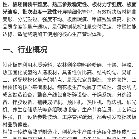
性、板坯铺装平整度、热压参数稳定性、板材力学强度、板面
光洁度、批次密度一致性
开展精细化管控，有效解决板材翘曲
变形、分层鼓包、强度不均、板面瑕疵、甲醛残留偏高、批次
品质参差等量产通病，是保障刨花板批量交付稳定、物理性能
达标、适配终端加工使用的核心生产管理体系。
一、行业概况
刨花板是利用木质碎料、农林剩余物料经粉碎、干燥、拌胶、
热压固化成型的人造板材，具备性价比高、结构均匀、易加
工、适配规模化量产的特点，是现代家具制造、室内装饰、工
程装修的核心基础板材。刨花板生产线属于连续性、流水线式
成套智造设备，整套产线包含粉碎设备、干燥系统、分选设
备、拌胶设备、铺装成型机、预压机、热压机、裁边机、砂光
机、养生仓储系统等多组联动设备，生产节奏连贯、工艺耦合
性强，任一设备参数波动、工序管控疏漏，都会引发整批次板
材品质偏差。
相较于传统离散型制造业，刨花板生产属于连续化热压成型工