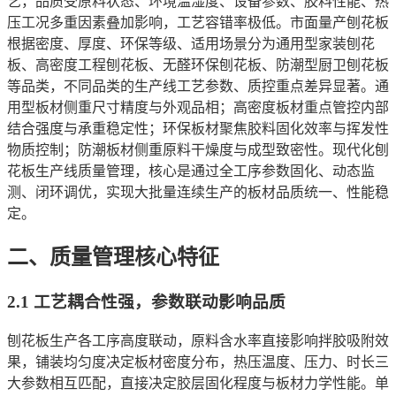
艺，品质受原料状态、环境温湿度、设备参数、胶料性能、热
压工况多重因素叠加影响，工艺容错率极低。市面量产刨花板
根据密度、厚度、环保等级、适用场景分为通用型家装刨花
板、高密度工程刨花板、无醛环保刨花板、防潮型厨卫刨花板
等品类，不同品类的生产线工艺参数、质控重点差异显著。通
用型板材侧重尺寸精度与外观品相；高密度板材重点管控内部
结合强度与承重稳定性；环保板材聚焦胶料固化效率与挥发性
物质控制；防潮板材侧重原料干燥度与成型致密性。现代化刨
花板生产线质量管理，核心是通过全工序参数固化、动态监
测、闭环调优，实现大批量连续生产的板材品质统一、性能稳
定。
二、质量管理核心特征
2.1 工艺耦合性强，参数联动影响品质
刨花板生产各工序高度联动，原料含水率直接影响拌胶吸附效
果，铺装均匀度决定板材密度分布，热压温度、压力、时长三
大参数相互匹配，直接决定胶层固化程度与板材力学性能。单