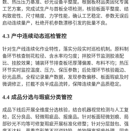
数、热压压力基准、砂光设备平整度。根据板材品类固化专属
工艺方案，完成试生产与首板全项检测，核验板面平整度、结
构致密性、尺寸精度、力学性能，确认工艺稳定、参数无误后
启动连续量产，杜绝开机参数漂移引发的批量不良。
4.3 产中连续动态巡检管控
针对生产线连续化作业特性，落实分段实时巡检机制。原料制
备环节核查刨花粒径、含水率均匀度；拌胶环节监测胶液配
比、挂胶效果；铺装环节排查板坯厚薄偏差、布料不均；热压
环节实时监控温度、压力、保压参数；后处理环节核验裁边、
砂光品质。全程记录量产数据，发现参数偏移、板面瑕疵及时
微调修正，拦截不良半成品流转，保障连续量产品质稳定。
4.4 成品分选与瑕疵分类管控
成品下线后开展全维度分选核验，结合机器视觉检测与人工复
检，区分良品、轻微瑕疵品、报废品。针对板面轻微划痕、局
部砂光不均等可修复瑕疵开展标准化修整；针对分层鼓包、强
度不达标、严重变形等不可逆缺陷，单独隔离报废处理。同步