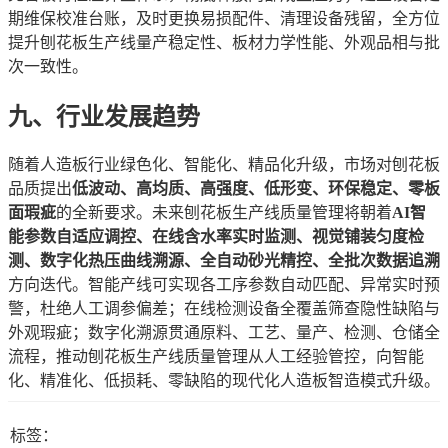
期维保校准台账，及时更换易损配件、清理设备残留，全方位
提升刨花板生产线量产稳定性、板材力学性能、外观品相与批
次一致性。
九、行业发展趋势
随着人造板行业绿色化、智能化、精品化升级，市场对刨花板
品质提出
低波动、高均质、高强度、低形变、环保稳定、零板
面瑕疵
的全新要求。未来刨花板生产线质量管理将朝着
AI智
能参数自适应调控、在线含水率实时监测、视觉铺装匀度检
测、数字化热压曲线溯源、全自动砂光精控、全批次数据追溯
方向迭代。智能产线可实现各工序参数自动匹配、异常实时预
警，杜绝人工调参偏差；在线检测设备全覆盖筛查隐性缺陷与
外观瑕疵；数字化溯源贯通原料、工艺、量产、检测、仓储全
流程，推动刨花板生产线质量管理从人工经验管控，向智能
化、精准化、低损耗、零缺陷的现代化人造板智造模式升级。
标签：