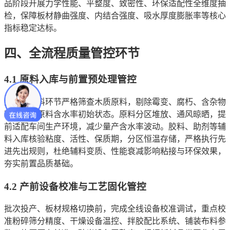
品阶段开展力学性能、平整度、致密性、环保适配性全维度抽
检，保障板材静曲强度、内结合强度、吸水厚度膨胀率等核心
指标稳定达标。
四、全流程质量管控环节
4.1 原料入库与前置预处理管控
生产线进料环节严格筛查木质原料，剔除霉变、腐朽、含杂物
料，把控原料含水率初始状态。原料分区堆放、通风晾晒，提
前适配车间生产环境，减少量产含水率波动。胶料、助剂等辅
料入库核验粘度、活性、保质期，分区恒温存储，严格执行先
进先出规则，杜绝辅料变质、性能衰减影响粘接与环保效果，
夯实前置品质基础。
4.2 产前设备校准与工艺固化管控
批次投产、板材规格切换前，完成全线设备校准调试，重点校
准粉碎筛分精度、干燥设备温控、拌胶配比系统、铺装布料参