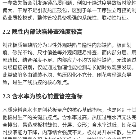
一参数失衡会引发连锁品质问题，例如干燥过度导致板材脆性
偏大、干燥不足引发热压鼓包，区别于单一工序独立可控的制
造业质控模式，整体管控具备极强的系统性、联动性特征。
2.2 隐性内部缺陷排查难度较高
刨花板质量缺陷分为显性外观缺陷与隐性内部缺陷，板面划
痕、砂光不均、尺寸偏差等外观问题易排查，而内部分层、局
部疏松、结合强度不足、内部应力不均等隐性缺陷，无法通过
肉眼直接识别，仅能通过物理性能检测与长期时效观察发现。
此类缺陷多由铺装不均、热压固化不充分、刨花粒径混杂导
致，是生产线质控的核心难点。
2.3 含水率为核心前置管控指标
木质碎料含水率是刨花板量产的核心基础指标，也是区别于其
他板材生产的关键质控点。含水率过高，热压过程水汽无法完
全排出，易造成板材鼓包、分层、变形；含水率过低，刨花吸
附胶液能力下降，内部结合强度不足，板材易开裂松散。生产