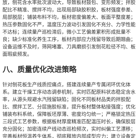
放，刨花含水率批次波动大，导致板材鼓包、变形频发；拌胶
配比不精准、搅拌不均，出现局部缺胶积胶，板材强度参差、
局部脱层；铺装布料不均，板材密度偏差大、板面平整度差；
热压参数固化不严，温度压力波动引发固化不充分、力学性能
不达标；连续量产巡检滞后，微小工艺偏差累积形成批量不
良；缺少标准化养生工序，板材内部应力残留导致后期翘曲；
设备运维不及时，筛网堵塞、刀具磨损引发刨花粒径不均、板
面瑕疵频发。
八、质量优化改进策略
针对刨花板生产线质控痛点，搭建连续量产专属闭环优化体
系。建立干燥工序动态调参机制，实时匹配原料状态稳定含水
率，从源头规避水汽残留缺陷；固化不同板材品类的拌胶配
比、搅拌工艺、分层施胶标准，提升板材整体粘接强度；优化
铺装布料系统，保障板坯厚薄、密度均匀统一；严格锁定热压
三段式工艺参数，根据板材厚度精准匹配温压时长，确保胶层
充分固化；加密连续产线动态巡检频次，实时纠偏工艺漂移；
完善板材恒温养生体系，彻底释放内部成型应力；建立设备定