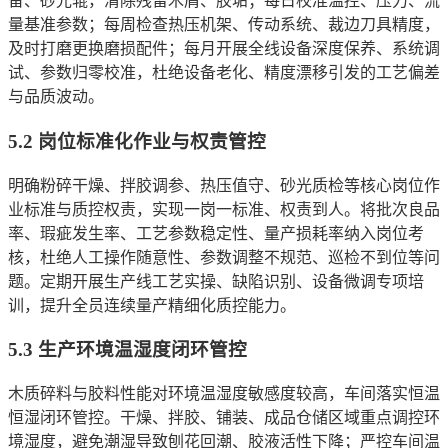
备、砂光辊，清除残留木屑、胶垢；每日校准温控、压力、流
量基准参数；每周检查热压机架、传动系统、裁边刀具精度，
及时打磨更换磨损配件；每月开展全线设备深度保养、系统调
试、参数归零校准，杜绝设备老化、精度漂移引发的工艺偏差
与品质波动。
5.2 岗位标准化作业与权责管控
明确粉碎干燥、拌胶调参、热压值守、砂光质检等核心岗位作
业标准与质控权责，实现一岗一标准、权责到人。将批次良品
率、瑕疵发生率、工艺参数稳定性、量产损耗率纳入岗位考
核，杜绝人工操作随意性、参数调整不规范、巡检不到位等问
题。定期开展生产线工艺实操、缺陷识别、设备微调专项培
训，提升全员连续量产精细化质控能力。
5.3 生产环境温湿度闭环管控
木质碎料与胶料性能对环境温湿度敏感度较高，车间落实恒温
恒湿闭环管控。干燥、拌胶、铺装、成品仓储区域重点调控环
境湿度，避免潮湿导致刨花回潮、胶液活性下降；严控车间温