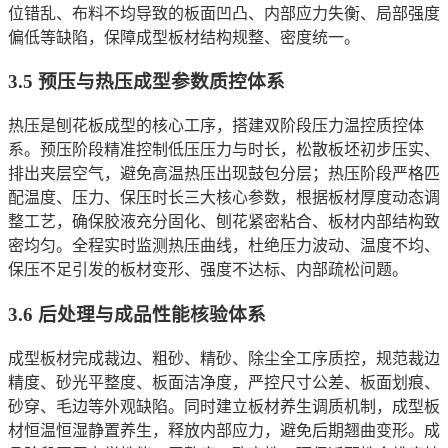
位错乱、布料不均导致的板面凹凸、内部应力失衡、局部强度
偏低等缺陷，保障成型板材结构规整、密度统一。
3.5 预压与热压成型参数质控体系
热压是刨花板成型的核心工序，搭建双阶段压力温控质控体
系。预压阶段精准控制低压压力与时长，松散板坯初步压实、
排出夹层空气，避免高温热压出现鼓包分层；热压阶段严格匹
配温度、压力、保压时长三大核心参数，根据板材厚度动态调
整工艺，确保胶液充分固化、刨花紧密粘合、板材内部结构致
密均匀。全程实时监测热压曲线，杜绝压力波动、温度不均、
保压不足引发的板材变形、强度不达标、内部疏松问题。
3.6 后处理与成品性能核验体系
成型板材完成裁边、粗砂、精砂、除尘全工序质控，规范裁边
精度、砂光平整度、板面洁净度，严控尺寸公差、板面划痕、
砂穿、毛边等外观缺陷。同时建立板材养生调质机制，成型板
材恒温恒湿静置养生，释放内部应力，避免后期翘曲变形。成