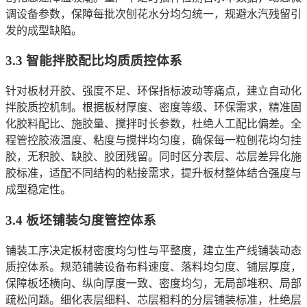
调设备参数，保障每批次刨花水分均匀统一，规避水汽残留引
发的成型缺陷。
3.3 智能拌胶配比均质质控体系
针对板材开胶、强度不足、环保指标波动等痛点，建立自动化
拌胶质控机制。根据板材厚度、密度等级、环保需求，精准固
化胶料配比、施胶量、搅拌时长参数，杜绝人工配比偏差。全
程管控胶液温度、粘度与搅拌均匀度，确保每一粒刨花均匀挂
胶，无积胶、缺胶、胶团残留。同时区分表层、芯层差异化施
胶标准，适配不同结构的粘接需求，提升板材整体结合强度与
成型稳定性。
3.4 板坯铺装匀度管控体系
铺装工序决定板材密度均匀性与平整度，建立生产线铺装动态
质控体系。规范铺装设备布料速度、落料均匀度、铺层厚度，
保障板坯横向、纵向厚度一致、密度均匀，无局部堆积、局部
疏松问题。细化表层细料、芯层粗料的分层铺装标准，杜绝层