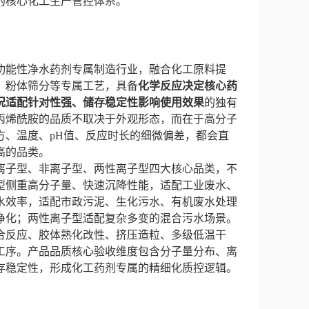
的核心化工生产管控体系。
功能性净水药剂专属制造行业，融合化工原料提
、粉体筛分等专属工艺，具备
化学反应决定核心药
况适配针对性强、储存稳定性影响使用效果
的独有
丙烯酰胺的品质不取决于外观形态，而在于高分子
方、温度、pH值、反应时长的细微偏差，都会直
高的品类。
离子型、非离子型、两性离子型四大核心品类，不
型侧重高分子量、快速沉降性能，适配工业废水、
水效率，适配市政污泥、生化污水、有机废水处理
净化；两性离子型适配复杂多变的混合污水场景。
合反应、胶体熟化改性、挤压造粒、多级低温干
工序。产品品质核心验收维度包含分子量分布、离
存稳定性，形成化工药剂专属的精细化质控逻辑。