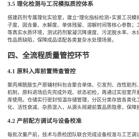
3.5 理化检测与工况模拟质控体系
搭建药剂专属理化实验室，建立“理化指标检测+实景工况模
子度、固含量、水解度、单体残留、溶解时间等核心参数；
等真实水质环境，测试药剂絮凝沉降速度、污泥脱水率、水
性品质缺陷，保障成品适配各类复杂水处理场景。
四、全流程质量管控环节
4.1 原料入库前置筛查管控
聚丙烯酰胺生产原辅材料包含聚合单体、引发剂、改性助剂
机制，原料进场后先完成外观、状态初检，再通过实验室开
库使用。仓储实行密封恒温存储管理，分区分类存放各类化
化、活性衰减、杂质混入，从源头规避前置品质隐患，保障
4.2 产前配方调试与设备校准
每批次量产前，技术与质检团队联合完成设备校准与工艺调