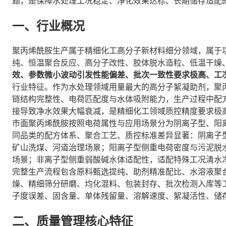
题，是保障水处理工况稳定、净化效果达标、长期储存适配
一、行业概况
聚丙烯酰胺生产属于精细化工高分子新材料细分领域，属于
纯、恒温聚合反应、高分子改性、胶体脱水造粒、低温干燥
效、参数微小波动引发性能偏差、批次一致性要求极高、工
行业特征。作为水处理领域用量最大的高分子絮凝助剂，聚
链结构完整性、电荷匹配度与水体吸附能力，生产过程中配
接导致净水效果大幅衰减，是精细化工领域质控精度要求极
市面聚丙烯酰胺按照电荷属性与应用场景分为阴离子型、阳
同品类的配方体系、聚合工艺、质控标准差异显著：阴离子
矿山洗煤、河道治理场景；阳离子型侧重电荷密度与污泥脱
场景；非离子型侧重弱酸碱水体适配性，适配特殊工况清水
完整生产流程包含原料甄选提纯、助剂精准配比、水溶液聚
燥、精细筛分研磨、均化混料、包装封存、批次检测入库等
子度误差、固含量、单体残留量、溶解速度、絮凝活性、储
二、质量管理核心特征