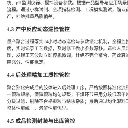
统、pH监测仪器、搅拌设备参数。根据产品型号与应用场
流程。通过小样试制、全项指标检测、工况模拟测试，确认
产，杜绝批量品质偏差。
4.3 产中反应动态巡检管控
量产聚合过程落实24小时动态巡检与参数锁定机制，全程监
度，实时记录工艺数据，及时修正微小参数漂移。巡检人员
题，发现工艺波动立即停机微调，杜绝不完全聚合、药效衰
应充分、性能稳定。
4.4 后处理精加工质控管控
聚合熟化完成后的胶体进入后处理工序，严格按照标准化流
一颗粒规格，保障颗粒均匀规整；干燥环节采用分段低温干
分级过滤，剔除不合格颗粒与结块杂质；最后通过均化混料
整体性能统一、溶解性能优异。
4.5 成品检测封装与出库管控