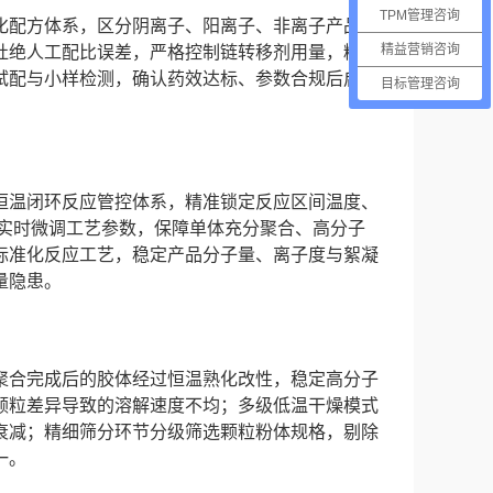
TPM管理咨询
化配方体系，区分阴离子、阳离子、非离子产品的
精益营销咨询
杜绝人工配比误差，严格控制链转移剂用量，精准
试配与小样检测，确认药效达标、参数合规后启动
目标管理咨询
恒温闭环反应管控体系，精准锁定反应区间温度、
，实时微调工艺参数，保障单体充分聚合、高分子
标准化反应工艺，稳定产品分子量、离子度与絮凝
量隐患。
聚合完成后的胶体经过恒温熟化改性，稳定高分子
颗粒差异导致的溶解速度不均；多级低温干燥模式
衰减；精细筛分环节分级筛选颗粒粉体规格，剔除
一。