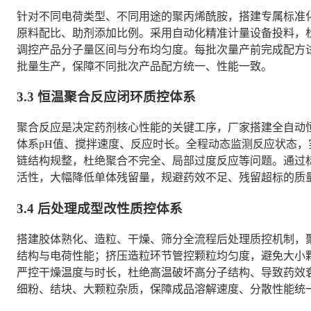
针对不同电荷类型、不同用途的聚丙烯酰胺，搭建专属标准
原料配比、助剂添加比例。采用自动化精准计量设备投料，
调控产品分子量区间与分布均匀度。每批次量产前完成配方
批量生产，保障不同批次产品配方统一、性能一致。
3.3 恒温聚合反应闭环质控体系
聚合反应是决定药剂核心性能的关键工序，厂家搭建全自动
体系pH值、搅拌速度、反应时长。全程动态监测反应状态
链结构规整，杜绝聚合不完全、局部过度反应等问题。通过
活性，大幅降低单体残留量，规避药效不足、残留超标的质
3.4 后处理成型改性质控体系
搭建胶体熟化、造粒、干燥、筛分全流程后处理质控机制，
结构与电荷性能；挤压造粒环节管控颗粒均匀度，避免大小
严控干燥温度与时长，杜绝高温破坏高分子结构、导致药效
细粉、结块、大颗粒杂质，保障成品溶解速度、分散性能统