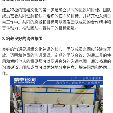
建立积极的班组文化的第一步是确立共同的愿景和目标。团队
成员需要共同理解和认同组织的使命和目标，并将其融入到日
常工作中。共同的愿景和目标可以激发团队成员的合作精神和
奋斗动力，推动团队向着共同的目标迈进。
2. 培养良好的沟通氛围
良好的沟通是班组文化建设的核心。团队成员之间应该建立开
放、透明和尊重的沟通渠道。定期的团队会议、沟通工具的使
用和倾听他人的意见都可以促进良好的沟通氛围。通过畅通的
沟通渠道，团队成员可以更好地分享信息、解决问题和协同工
作。