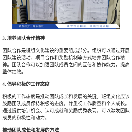
3. 培养团队合作精神
团队合作是班组文化建设的重要组成部分。组织可以通过开展
团队建设活动、项目合作和奖励机制等方式培养团队合作精
神。团队合作可以加强团队成员之间的互信和协作能力，提高
整体绩效。
4. 倡导积极的工作态度
积极的工作态度是推动团队成长和发展的关键。班组文化应该
鼓励团队成员保持积极的态度，并重视工作质量和个人成长。
通过提供培训机会、认可成就和奖励优秀表现，可以激发团队
成员的积极性和动力。
推动团队成长和发展的方法