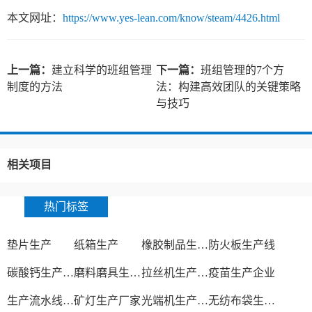
本文网址：
https://www.yes-lean.com/know/steam/4426.html
上一篇：
建立科学的班组管理
下一篇：
班组管理的7个方
制度的方法
法：构建高效团队的关键策略
与技巧
相关项目
热门标签
垫片生产
纸箱生产
橡胶制品生产厂
防火板生产线
碳酸钙生产设备
磨料磨具生产厂家
拉丝机生产厂家
疫苗生产企业
生产流水线设备
矿灯生产厂家
光端机生产厂家
无纺布袋生产厂家