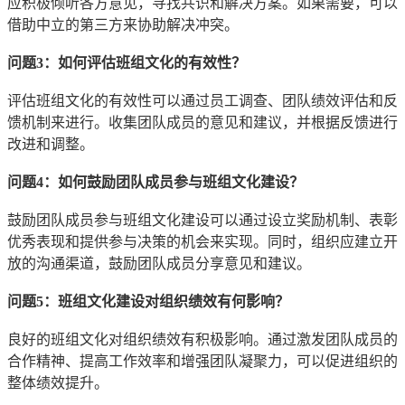
应积极倾听各方意见，寻找共识和解决方案。如果需要，可以
借助中立的第三方来协助解决冲突。
问题3：如何评估班组文化的有效性？
评估班组文化的有效性可以通过员工调查、团队绩效评估和反
馈机制来进行。收集团队成员的意见和建议，并根据反馈进行
改进和调整。
问题4：如何鼓励团队成员参与班组文化建设？
鼓励团队成员参与班组文化建设可以通过设立奖励机制、表彰
优秀表现和提供参与决策的机会来实现。同时，组织应建立开
放的沟通渠道，鼓励团队成员分享意见和建议。
问题5：班组文化建设对组织绩效有何影响？
良好的班组文化对组织绩效有积极影响。通过激发团队成员的
合作精神、提高工作效率和增强团队凝聚力，可以促进组织的
整体绩效提升。