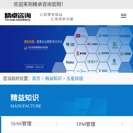
欢迎来到精卓咨询官网！
≡
您当前的位置：
首页
>
精益知识
>
五星班组
精益知识
MANUFACTURE
5S/6S管理
〉
TPM管理
〉