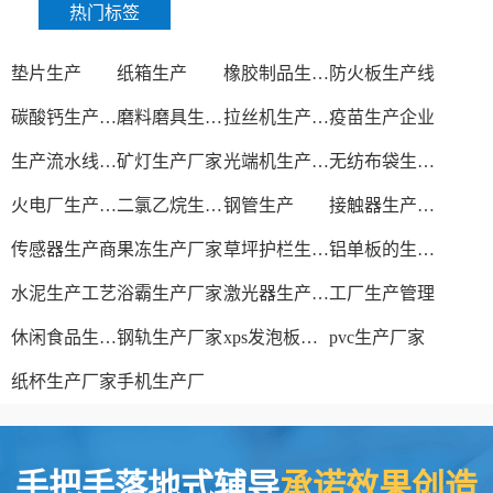
热门标签
垫片生产
纸箱生产
橡胶制品生产厂
防火板生产线
碳酸钙生产设备
磨料磨具生产厂家
拉丝机生产厂家
疫苗生产企业
生产流水线设备
矿灯生产厂家
光端机生产厂家
无纺布袋生产厂家
火电厂生产过程
二氯乙烷生产厂家
钢管生产
接触器生产厂家
传感器生产商
果冻生产厂家
草坪护栏生产厂家
铝单板的生产厂家
水泥生产工艺
浴霸生产厂家
激光器生产厂家
工厂生产管理
休闲食品生产线
钢轨生产厂家
xps发泡板材生产线
pvc生产厂家
纸杯生产厂家
手机生产厂
手把手落地式辅导
承诺效果创造