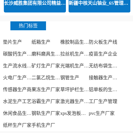
长沙威胜集团有限公司精益运营
新疆中核天山铀业_6S管理和精益管
热门标签
垫片生产
纸箱生产
橡胶制品生产厂
防火板生产线
碳酸钙生产设备
磨料磨具生产厂家
拉丝机生产厂家
疫苗生产企业
生产流水线设备
矿灯生产厂家
光端机生产厂家
无纺布袋生产厂家
火电厂生产过程
二氯乙烷生产厂家
钢管生产
接触器生产厂家
传感器生产商
果冻生产厂家
草坪护栏生产厂家
铝单板的生产厂家
水泥生产工艺
浴霸生产厂家
激光器生产厂家
工厂生产管理
休闲食品生产线
钢轨生产厂家
xps发泡板材生产线
pvc生产厂家
纸杯生产厂家
手机生产厂