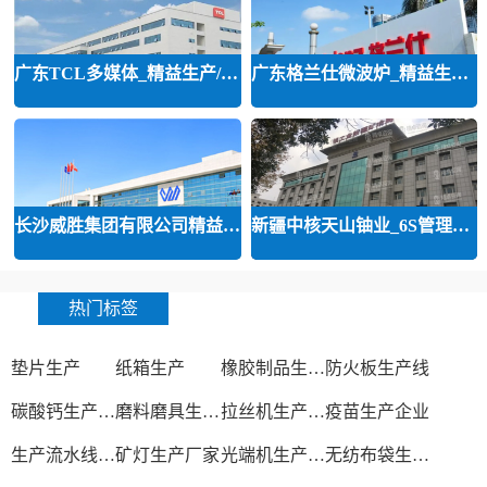
广东TCL多媒体_精益生产/精益品质/
广东格兰仕微波炉_精益生产等咨询
长沙威胜集团有限公司精益运营
新疆中核天山铀业_6S管理和精益管
热门标签
垫片生产
纸箱生产
橡胶制品生产厂
防火板生产线
碳酸钙生产设备
磨料磨具生产厂家
拉丝机生产厂家
疫苗生产企业
生产流水线设备
矿灯生产厂家
光端机生产厂家
无纺布袋生产厂家