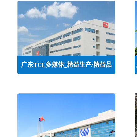
广东TCL多媒体_精益生产/精益品
质/