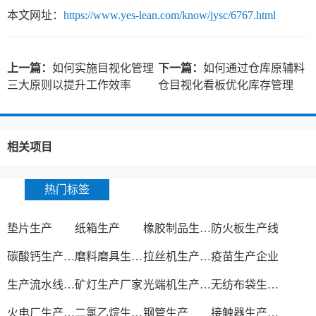
本文网址：
https://www.yes-lean.com/know/jysc/6767.html
上一篇：
如何实施目视化管理
下一篇：
如何通过仓库原辅料
三大原则以提升工作效率
仓目视化看板优化库存管理
相关项目
热门标签
垫片生产
纸箱生产
橡胶制品生产厂
防火板生产线
碳酸钙生产设备
磨料磨具生产厂家
拉丝机生产厂家
疫苗生产企业
生产流水线设备
矿灯生产厂家
光端机生产厂家
无纺布袋生产厂家
火电厂生产过程
二氯乙烷生产厂家
钢管生产
接触器生产厂家