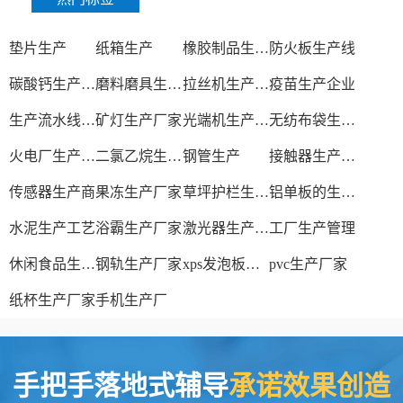
垫片生产
纸箱生产
橡胶制品生产厂
防火板生产线
碳酸钙生产设备
磨料磨具生产厂家
拉丝机生产厂家
疫苗生产企业
生产流水线设备
矿灯生产厂家
光端机生产厂家
无纺布袋生产厂家
火电厂生产过程
二氯乙烷生产厂家
钢管生产
接触器生产厂家
传感器生产商
果冻生产厂家
草坪护栏生产厂家
铝单板的生产厂家
水泥生产工艺
浴霸生产厂家
激光器生产厂家
工厂生产管理
休闲食品生产线
钢轨生产厂家
xps发泡板材生产线
pvc生产厂家
纸杯生产厂家
手机生产厂
手把手落地式辅导
承诺效果创造