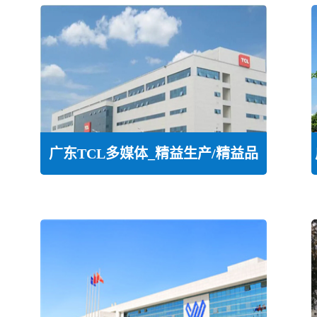
广东TCL多媒体_精益生产/精益品
质/