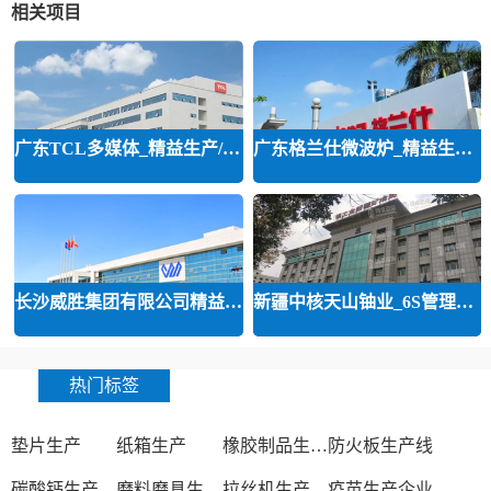
相关项目
广东TCL多媒体_精益生产/精益品质/
广东格兰仕微波炉_精益生产等咨询
长沙威胜集团有限公司精益运营
新疆中核天山铀业_6S管理和精益管
热门标签
垫片生产
纸箱生产
橡胶制品生产厂
防火板生产线
碳酸钙生产设备
磨料磨具生产厂家
拉丝机生产厂家
疫苗生产企业