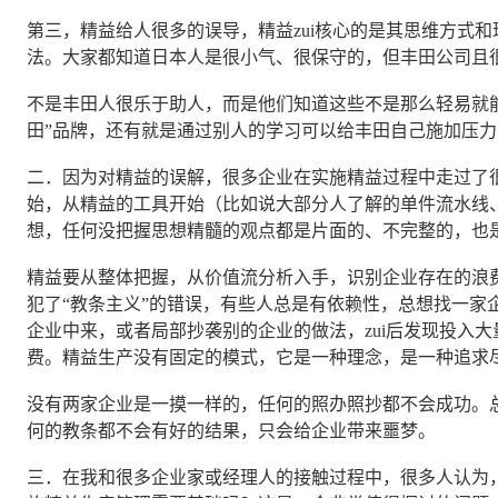
第三，精益给人很多的误导，精益zui核心的是其思维方式
法。大家都知道日本人是很小气、很保守的，但丰田公司且
不是丰田人很乐于助人，而是他们知道这些不是那么轻易就
田”品牌，还有就是通过别人的学习可以给丰田自己施加压力
二．因为对精益的误解，很多企业在实施精益过程中走过了
始，从精益的工具开始（比如说大部分人了解的单件流水线、
想，任何没把握思想精髓的观点都是片面的、不完整的，也
精益要从整体把握，从价值流分析入手，识别企业存在的浪
犯了“教条主义”的错误，有些人总是有依赖性，总想找一家
企业中来，或者局部抄袭别的企业的做法，zui后发现投入
费。精益生产没有固定的模式，它是一种理念，是一种追求
没有两家企业是一摸一样的，任何的照办照抄都不会成功。
何的教条都不会有好的结果，只会给企业带来噩梦。
三．在我和很多企业家或经理人的接触过程中，很多人认为