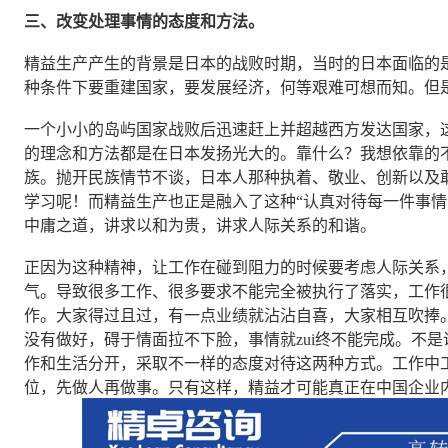
三、改变处理事情的态度和方法。
精益生产产生的背景是日本的战败时期，当时的日本面临的
种条件下要重建国家，要发展经济，何等艰难可想而知。但
一个小小的岛屿国家战败后迅速赶上并超越西方发达国家，这
的理念和方法都是在日本发扬光大的。靠什么？我想依靠的
族。抛开民族情节不谈，日本人那种执着、敬业、创新以及
学习呢！而精益生产也正是融入了这种“认真对待每一件事情
中庸之道，讲求以和为贵，讲求人际关系的和谐。
正因为这种精神，让工作在碰到阻力的时候要考虑人际关系
气。导致很多工作、很多要求不能完全被执行了落实，工作
作。大家得过且过，有一点业绩就沾沾自喜，大家相互吹捧
没有做好，碍于情面拉不下脸，事情就zui终不能完成。不
作和生活分开，采取不一样的态度对待这两种方式。工作中
位，先做人再做事。只有这样，精益才可能真正在中国企业