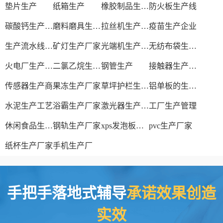
垫片生产
纸箱生产
橡胶制品生产厂
防火板生产线
碳酸钙生产设备
磨料磨具生产厂家
拉丝机生产厂家
疫苗生产企业
生产流水线设备
矿灯生产厂家
光端机生产厂家
无纺布袋生产厂家
火电厂生产过程
二氯乙烷生产厂家
钢管生产
接触器生产厂家
传感器生产商
果冻生产厂家
草坪护栏生产厂家
铝单板的生产厂家
水泥生产工艺
浴霸生产厂家
激光器生产厂家
工厂生产管理
休闲食品生产线
钢轨生产厂家
xps发泡板材生产线
pvc生产厂家
纸杯生产厂家
手机生产厂
手把手落地式辅导
承诺效果创造
实效