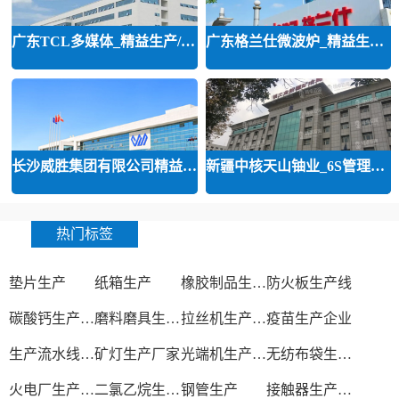
广东TCL多媒体_精益生产/精益品质/
广东格兰仕微波炉_精益生产等咨询
长沙威胜集团有限公司精益运营
新疆中核天山铀业_6S管理和精益管
热门标签
垫片生产
纸箱生产
橡胶制品生产厂
防火板生产线
碳酸钙生产设备
磨料磨具生产厂家
拉丝机生产厂家
疫苗生产企业
生产流水线设备
矿灯生产厂家
光端机生产厂家
无纺布袋生产厂家
火电厂生产过程
二氯乙烷生产厂家
钢管生产
接触器生产厂家