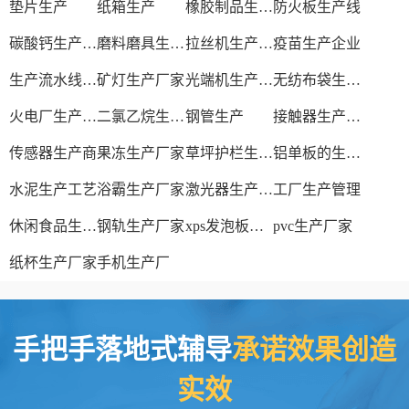
垫片生产
纸箱生产
橡胶制品生产厂
防火板生产线
碳酸钙生产设备
磨料磨具生产厂家
拉丝机生产厂家
疫苗生产企业
生产流水线设备
矿灯生产厂家
光端机生产厂家
无纺布袋生产厂家
火电厂生产过程
二氯乙烷生产厂家
钢管生产
接触器生产厂家
传感器生产商
果冻生产厂家
草坪护栏生产厂家
铝单板的生产厂家
水泥生产工艺
浴霸生产厂家
激光器生产厂家
工厂生产管理
休闲食品生产线
钢轨生产厂家
xps发泡板材生产线
pvc生产厂家
纸杯生产厂家
手机生产厂
手把手落地式辅导
承诺效果创造
实效