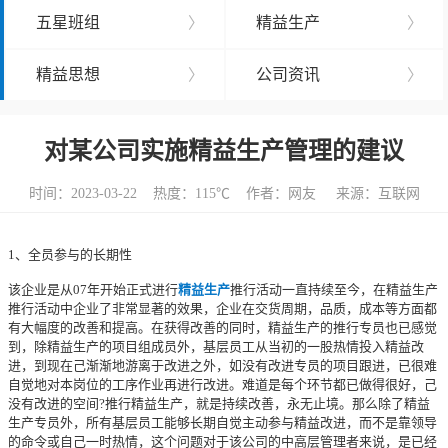
五星班组
〉
精益生产
〉
精益思想
〉
公司资讯
〉
对某公司实施精益生产管理的建议
时间：2023-03-22 热度：
115℃ 作者：网友 来源：互联网
1、全员参与的长期性
该企业是从07年开始正式进行
精益生产
推行活动一直持续至今，在精益生产
推行活动中企业了非常显著的效果，企业在交货周期，品质，成本等方面都
有大幅度的改善和提高。在获得改善的同时，精益生产的推行专员也已感觉
到，除精益生产的项目组成员外，基层员工从当初的一股热情投入精益改
进，到现在己渐渐地游离于改进之外，如没有改进专员的项目跟进，已很难
自觉地对本岗位的工序作业再进行改进。难道是每个环节都已做得很好，己
没有改进的空间?推行精益生产，就是持续改善，永无止境。那么除了精益
生产专员外，所有基层员工能够长期自觉主动参与精益改进，而不是靠领导
的命令或自己一时热情，这个问题对于该公司的中高层管理者来说，是已经