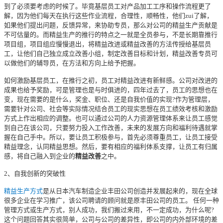
到了必须要考虑的时候了。毕竟基层员工对产品加工工序和操作流程更了
解，因为他们每天在执行这些作业流程，合理性，顺畅性，他们zui了解，
如果他们提出问题，反馈异常，来协助专员，那么对公司的精益生产贡献是
不可估量的。而精益生产的推行的特点之一就是全员参与，不是长期靠推行
项目组，项目组应慢慢退出，将精益改进或精益改善的方法传授给基层员
工，让他们自己独立成立改善小组，制定改善目标和计划，精益改善专员可
以做他们的辅导员，在方法和方向上给予把握。
如何激励基层员工，在推行之初，员工对精益改进有新鲜感。公司对改进的
成果也给予奖励，可是管理也是与时俱进的，四年过去了，员工的思想也在
变，现在需要的是什么，奖金、职位、还是自我价值的实现?作为管理层，
需要针对公司、社会等实际情况结合员工的现实思想在员工绩效考核和激励
方式上作出相应的调整。也可以通过公司的人力资源管理体系来让员工感觉
到自己在该公司，只要努力投入工作改善，未来的发展方向和福利待遇就掌
握在自己手中。所以，要让员工积极参与，首先必须尊重员工，让员工接受
精益理念，认同精益思想。然后，要有相应的福利体系支撑，让员工有归属
感，将自己融入到企业的
精益改善
之中。
2、自我创新的突破性
精益生产方式
是从日本汽车制造企业丰田公司创造并发展起来的，现在全球
很多企业在学习推广，该公司聘请的顾问就是原丰田公司的员工。 任何一种
管理方式或生产方式，别人成功，我们搬过来用，不一定成功，为什么呢?
这个问题回答其实很简单，公司与公司的差异性，即公司的内外部环境的差