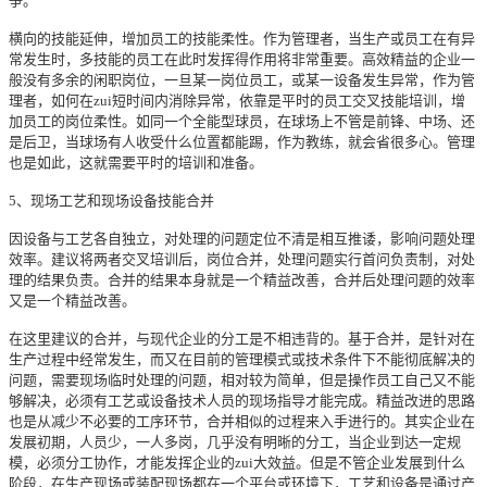
争。
横向的技能延伸，增加员工的技能柔性。作为管理者，当生产或员工在有异
常发生时，多技能的员工在此时发挥得作用将非常重要。高效精益的企业一
般没有多余的闲职岗位，一旦某一岗位员工，或某一设备发生异常，作为管
理者，如何在zui短时间内消除异常，依靠是平时的员工交叉技能培训，增
加员工的岗位柔性。如同一个全能型球员，在球场上不管是前锋、中场、还
是后卫，当球场有人收受什么位置都能踢，作为教练，就会省很多心。管理
也是如此，这就需要平时的培训和准备。
5、现场工艺和现场设备技能合并
因设备与工艺各自独立，对处理的问题定位不清是相互推诿，影响问题处理
效率。建议将两者交叉培训后，岗位合并，处理问题实行首问负责制，对处
理的结果负责。合并的结果本身就是一个精益改善，合并后处理问题的效率
又是一个精益改善。
在这里建议的合并，与现代企业的分工是不相违背的。基于合并，是针对在
生产过程中经常发生，而又在目前的管理模式或技术条件下不能彻底解决的
问题，需要现场临时处理的问题，相对较为简单，但是操作员工自己又不能
够解决，必须有工艺或设备技术人员的现场指导才能完成。精益改进的思路
也是从减少不必要的工序环节，合并相似的过程来入手进行的。其实企业在
发展初期，人员少，一人多岗，几乎没有明晰的分工，当企业到达一定规
模，必须分工协作，才能发挥企业的zui大效益。但是不管企业发展到什么
阶段，在生产现场或装配现场都在一个平台或环境下，工艺和设备是通过产