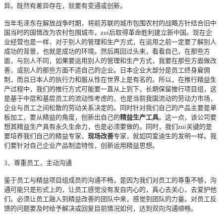
异。既然有差异存在，就要有变通或创新。
当年毛泽东在解放战争时期，将前苏联的城市包围农村的战略方针结合旧中
国当时的国情改为农村包围城市，zui后取得革命胜利建立新中国。现在企
业经营也是一样，对于别人的管理和生产方式，在运用之前一定要了解别人
成功的背景，也就是成功的环境。然后再回过头来，看看自己，在那些方
面，与别人不同，如果要运用别人的管理和生产方式，我要在那些方面做改
善，或别人的那些方面不适自己的企业。日本企业大部分是员工终身雇佣
制，而且日本人的执行力和服从性在世界上是有名的。所以，在推行精益生
产过程中，我们的推行方式可能要一直从上到下，长期保留推行项目组，这
是基于中层和基层员工的流动性考虑的，也是当前我国流动的劳动力市场，
企业与员工之间松散的劳动关系决定的。同时针对我们自己的产品主要是单
板加工，要从精益的角度，创新出自己的
精益生产工具
。这一点，该公司要
想其精益生产具有永久生命力，也是必须要做的。同时，我们zui关键的是
要培养我们自己的精益专家，
现场改善
专家，就如同爱迪生的发明一样。我
们要针对自己企业产品制造特性，创新运用精益思想。
3、尊重员工，主动沟通
鉴于员工与精益项目组成员的沟通不畅，是因为我们对员工的尊重不够，沟
通可能只是形式上的，让员工感觉没有发自内心的，真心去关心，去爱护他
们。必须让员工融入到精益改善的团队中来，感觉到团队的力量。对员工反
馈的问题要及时给予解决或回复目前情况如何，达到双向沟通顺畅。