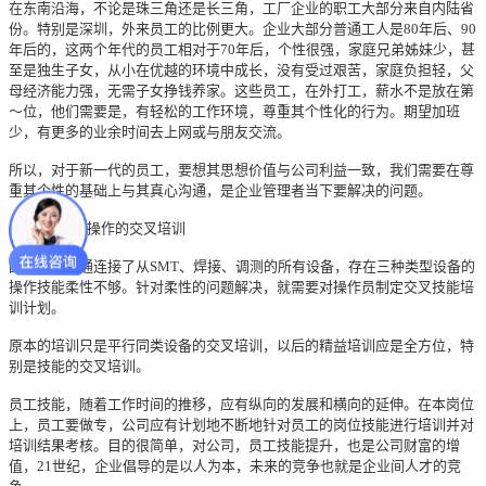
在东南沿海，不论是珠三角还是长三角，工厂企业的职工大部分来自内陆省
份。特别是深圳，外来员工的比例更大。企业大部分普通工人是80年后、90
年后的，这两个年代的员工相对于70年后，个性很强，家庭兄弟姊妹少，甚
至是独生子女，从小在优越的环境中成长，没有受过艰苦，家庭负担轻，父
母经济能力强，无需子女挣钱养家。这些员工，在外打工，薪水不是放在第
～位，他们需要是，有轻松的工作环境，尊重其个性化的行为。期望加班
少，有更多的业余时间去上网或与朋友交流。
所以，对于新一代的员工，要想其思想价值与公司利益一致，我们需要在尊
重其个性的基础上与其真心沟通，是企业管理者当下要解决的问题。
4、增加设备操作的交叉培训
因产品线拉通连接了从SMT、焊接、调测的所有设备，存在三种类型设备的
操作技能柔性不够。针对柔性的问题解决，就需要对操作员制定交叉技能培
训计划。
原本的培训只是平行同类设备的交叉培训，以后的精益培训应是全方位，特
别是技能的交叉培训。
员工技能，随着工作时间的推移，应有纵向的发展和横向的延伸。在本岗位
上，员工要做专，公司应有计划地不断地针对员工的岗位技能进行培训并对
培训结果考核。目的很简单，对公司，员工技能提升，也是公司财富的增
值，21世纪，企业倡导的是以人为本，未来的竞争也就是企业间人才的竞