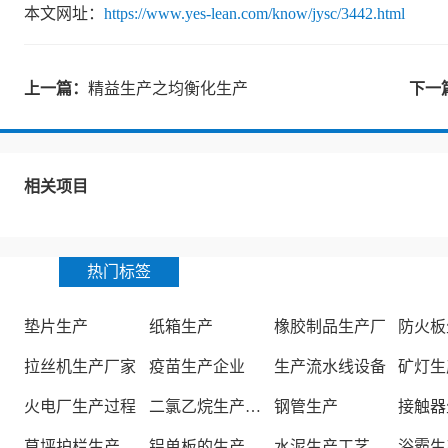
本文网址：
https://www.yes-lean.com/know/jysc/3442.html
上一篇：
精益生产之均衡化生产
下一
相关项目
热门标签
垫片生产
纸箱生产
橡胶制品生产厂
防火板
拉丝机生产厂家
疫苗生产企业
生产流水线设备
矿灯生
火电厂生产过程
二氯乙烷生产厂家
钢管生产
接触器
草坪护栏生产厂家
铝单板的生产厂家
水泥生产工艺
浴霸生