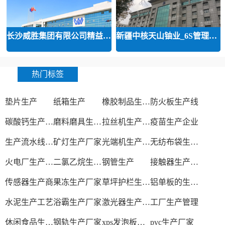
长沙威胜集团有限公司精益运营
新疆中核天山铀业_6S管理和精益管
热门标签
垫片生产
纸箱生产
橡胶制品生产厂
防火板生产线
碳酸钙生产设备
磨料磨具生产厂家
拉丝机生产厂家
疫苗生产企业
生产流水线设备
矿灯生产厂家
光端机生产厂家
无纺布袋生产厂家
火电厂生产过程
二氯乙烷生产厂家
钢管生产
接触器生产厂家
传感器生产商
果冻生产厂家
草坪护栏生产厂家
铝单板的生产厂家
水泥生产工艺
浴霸生产厂家
激光器生产厂家
工厂生产管理
休闲食品生产线
钢轨生产厂家
xps发泡板材生产线
pvc生产厂家