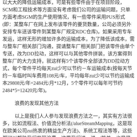
以大大的降低运输成本，可是有些零件由于在项目阶段，
SCM和工程技术等方面没有考虑我们公司的运输问题，只单
方面考虑SGM的生产使用情况，有一些零件采用PUS形式
(即：某整车厂在网上发布该零件的要货数量，公司必须另外
安排专车送该零件到某整车厂规定RDC仓库)，如果采用专车
发运，这样无形的增加许多的运输成本，为了降低该成本，需
与整车厂相关部门沟通，提请整车厂相关部门把该零件由单个
专送，改为DD拉动，这样可以与其他零件拼装，该方案得到
整车厂的大力支持，就这样有5个该零件全部该为DD拉动方
式，每个零件平均每天zui少可以节约－车运输成本(按每天节
约－车临时叫车费用108元/车，平均每年zui少可以节约运输成
本29808元/年=2484元/月*12月，5个零件可以每年可节约
2484*5=12420元/年)。
浪费的发现其他方法
以上是我们人人参与发现浪费方法之一，其实有方法很
多，比如流程法、价值流分析法(/alueStreamMapping，这是现
在欧美公司zui热衷的精益生产方法)、系统工程法等等，这些