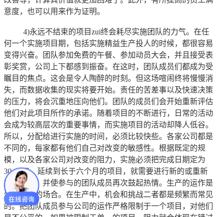
意度，也可以用来作为证明。
4)永远不结束的项目zui终会耗尽实施团队的力气。在任
何一个实施项目期，包括实施精益生产投人的时候，都很容易
变得兴奋。团队参加免费的午餐、参加动员大会，并且接受表
彰奖赏，公司上下都感到振奋。在这时，团队成员们都成为受
瞩目的焦点。这会是令人陶醉的时刻。但这场喧闹终将慢慢消
失，而数据收集的现实将要开始。责任的苦差事以及快速决策
的压力，将会沉重地压向他们。团队的成员们会开始重新评估
他们对此项目所作的承诺。随着项目的不断进行，日常的活动
会成为较高层次的重要事情，而实施项目的活动却降人低谷。
所以，分配给进行实施的时间，必须比较快些。各家公司都是
不同的，每家都有他们自己对改变的敏感性。根据既定的规
模，以及各家公司对改变的阻力，实施必须把完成日期定为
30-40天。延续到长于六个月的项目，就需要进行新的或重新
提出论证，并使参与的团队成员再次鼓起热情。生产的运作是
生气勃勃的场合。在生产中，机会和挑战二者都是频繁而常见
的。把团队成员参与公司的运作严格限制于一个项目，对他们