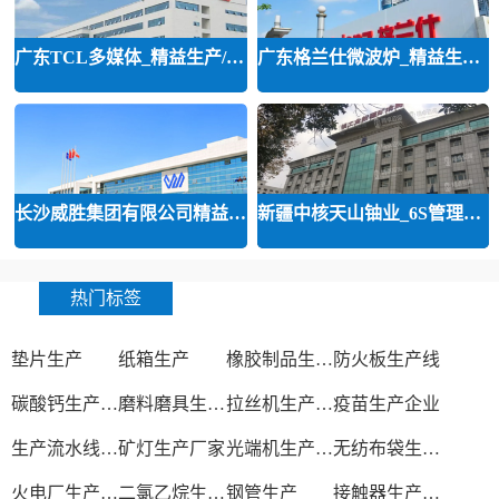
广东TCL多媒体_精益生产/精益品质/
广东格兰仕微波炉_精益生产等咨询
长沙威胜集团有限公司精益运营
新疆中核天山铀业_6S管理和精益管
热门标签
垫片生产
纸箱生产
橡胶制品生产厂
防火板生产线
碳酸钙生产设备
磨料磨具生产厂家
拉丝机生产厂家
疫苗生产企业
生产流水线设备
矿灯生产厂家
光端机生产厂家
无纺布袋生产厂家
火电厂生产过程
二氯乙烷生产厂家
钢管生产
接触器生产厂家