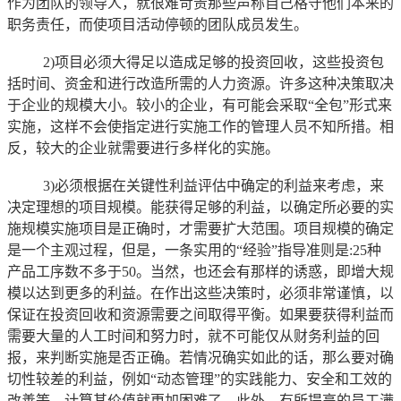
作为团队的领导人，就很难苛责那些声称自己格守他们本来的
职务责任，而使项目活动停顿的团队成员发生。
2)项目必须大得足以造成足够的投资回收，这些投资包
括时间、资金和进行改造所需的人力资源。许多这种决策取决
于企业的规模大小。较小的企业，有可能会采取“全包”形式来
实施，这样不会使指定进行实施工作的管理人员不知所措。相
反，较大的企业就需要进行多样化的实施。
3)必须根据在关键性利益评估中确定的利益来考虑，来
决定理想的项目规模。能获得足够的利益，以确定所必要的实
施规模实施项目是正确时，才需要扩大范围。项目规模的确定
是一个主观过程，但是，一条实用的“经验”指导准则是:25种
产品工序数不多于50。当然，也还会有那样的诱惑，即增大规
模以达到更多的利益。在作出这些决策时，必须非常谨慎，以
保证在投资回收和资源需要之间取得平衡。如果要获得利益而
需要大量的人工时间和努力时，就不可能仅从财务利益的回
报，来判断实施是否正确。若情况确实如此的话，那么要对确
切性较差的利益，例如“动态管理”的实践能力、安全和工效的
改善等，计算其价值就更加困难了。此外，有所提高的员工满