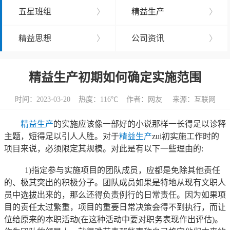
五星班组
〉
精益生产
〉
精益思想
〉
公司资讯
〉
精益生产初期如何确定实施范围
时间：2023-03-20 热度：
116℃ 作者：网友 来源：互联网
精益生产
的实施应该像一部好的小说那样一长得足以诊释
主题，短得足以引人人胜。对于
精益生产
zui初实施工作时的
项目来说，必须限定其规模。对此是有以下一些理由的:
1)指定参与实施项目的团队成员，应都是免除其他责任
的、极其突出的积极分子。团队成员如果是特地从现有文职人
员中选拔出来的，那么还得负责例行的日常责任。因为如果项
目的责任太过繁重，项目的重要日常决策会得不到执行，而让
位给原来的本职活动(在这种活动中要对职务表现作出评估)。