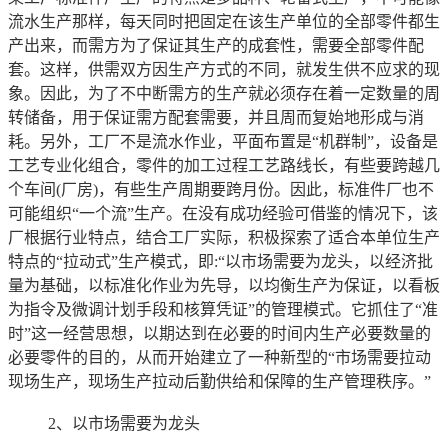
流水生产那样，每天同时把固定在该生产单位的全部零件都生
产出来，而需方为了保证其生产的成套性，需要全部零件配
套。这样，供需双方因生产方式的不同，就发生供不应求的现
象。因此，为了不中断需方的生产就必须存在着一定数量的周
转储备，用于保证需方配套需要，并且周而复始地形成与消
耗。另外，工厂不是流水作业，平面布置是“机群制”，设备是
工艺专业化组合，零件的加工过程工艺路线长，有些要跨越几
个车间(厂房)，有些生产周期要跨月份。因此，标准件厂也不
可能组织“一个流”生产。在没有成功经验可借鉴的情况下，该
厂根据行业特点，结合工厂实际，积极探索了适合本单位生产
特点的“拉动式”生产模式，即:“以市场需要为龙头，以经济批
量为基础，以标准化作业为先导，以均衡生产为保证，以看板
为指令及微调计划手段和核算凭证”的管理模式。它抓住了“准
时”这一经营思想，以期达到在必要的时间内生产必要数量的
必要零件的目的，从而开始建立了一种新型的“市场需要拉动
现场生产，现场生产拉动后勤供给和保障的生产管理秩序。”
2、以市场需要为龙头