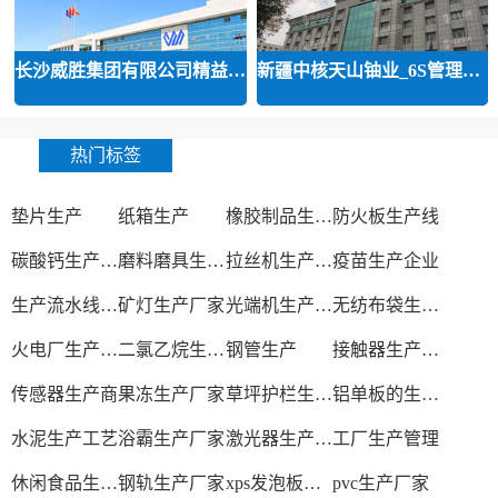
长沙威胜集团有限公司精益运营
新疆中核天山铀业_6S管理和精益管
热门标签
垫片生产
纸箱生产
橡胶制品生产厂
防火板生产线
碳酸钙生产设备
磨料磨具生产厂家
拉丝机生产厂家
疫苗生产企业
生产流水线设备
矿灯生产厂家
光端机生产厂家
无纺布袋生产厂家
火电厂生产过程
二氯乙烷生产厂家
钢管生产
接触器生产厂家
传感器生产商
果冻生产厂家
草坪护栏生产厂家
铝单板的生产厂家
水泥生产工艺
浴霸生产厂家
激光器生产厂家
工厂生产管理
休闲食品生产线
钢轨生产厂家
xps发泡板材生产线
pvc生产厂家