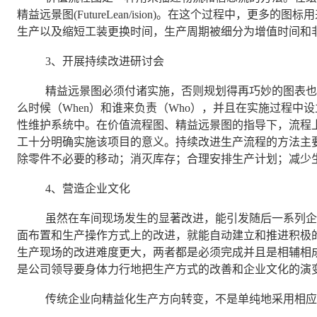
精益远景图(FutureLean/ision)。在这个过程中，更
生产以及缩短工装更换时间，生产周期被细分为增值时间和
3、开展持续改进研讨会
精益远景图必须付诸实施，否则规划得再巧妙的图表也只是
么时候（When）和谁来负责（Who），并且在实施过程中
性维护系统中。在价值流程图、精益远景图的指导下，流程
工十分明确实施该项目的意义。持续改进生产流程的方法主
除零件不必要的移动；消灭库存；合理安排生产计划；减少
4、营造企业文化
虽然在车间现场发生的显著改进，能引发随后一系列企业
面布置和生产操作方式上的改进，就能自动建立和推进积极
生产现场的改进难度更大，两者都是必须完成并且是相辅相
是公司领导要身体力行地把生产方式的改善和企业文化的演
传统企业向精益化生产方向转变，不是单纯地采用相应的